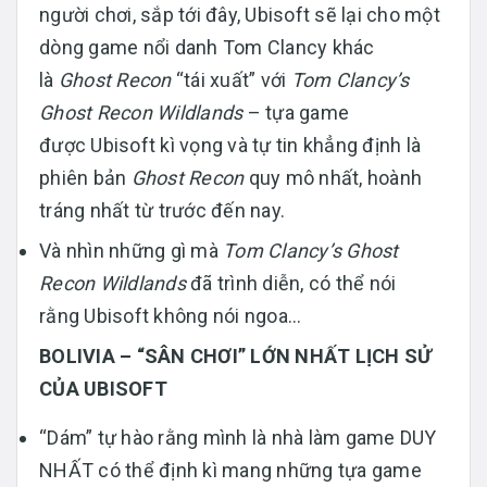
người chơi, sắp tới đây, Ubisoft sẽ lại cho một
dòng game nổi danh Tom Clancy khác
là
Ghost Recon
“tái xuất” với
Tom Clancy’s
Ghost Recon Wildlands
– tựa game
được Ubisoft kì vọng và tự tin khẳng định là
phiên bản
Ghost Recon
quy mô nhất, hoành
tráng nhất từ trước đến nay.
Và nhìn những gì mà
Tom Clancy’s Ghost
Recon Wildlands
đã trình diễn, có thể nói
rằng Ubisoft không nói ngoa…
BOLIVIA – “SÂN CHƠI” LỚN NHẤT LỊCH SỬ
CỦA UBISOFT
“Dám” tự hào rằng mình là nhà làm game DUY
NHẤT có thể định kì mang những tựa game