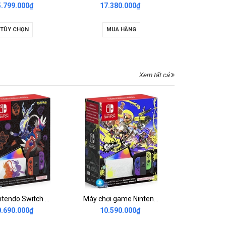
5.799.000₫
17.380.000₫
13.99
TÙY CHỌN
MUA HÀNG
TÙY
Xem tất cả
Máy Nintendo Switch OLED Pokemon Scarlet And Violet Edition
Máy chơi game Nintendo Switch OLED Splatoon 3 Limited Edition
0.690.000₫
10.590.000₫
8.590.000