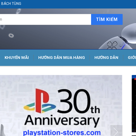
ại BÁCH TÙNG
TÌM KIẾM
KHUYẾN MÃI
HƯỚNG DẪN MUA HÀNG
HƯỚNG DẪN
GIỚ