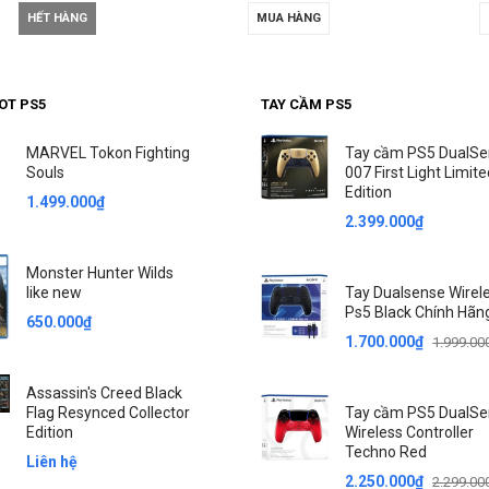
HẾT HÀNG
MUA HÀNG
OT PS5
TAY CẦM PS5
MARVEL Tokon Fighting
Tay cầm PS5 DualS
Souls
007 First Light Limit
Edition
1.499.000₫
2.399.000₫
Monster Hunter Wilds
like new
Tay Dualsense Wirel
Ps5 Black Chính Hãn
650.000₫
1.700.000₫
1.999.00
Assassin's Creed Black
Flag Resynced Collector
Tay cầm PS5 DualS
Edition
Wireless Controller
Techno Red
Liên hệ
2.250.000₫
2.299.00