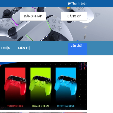
Thanh toán
ĐĂNG NHẬP
ĐĂNG KÝ
hoặc
sản phẩm
I THIỆU
LIÊN HỆ