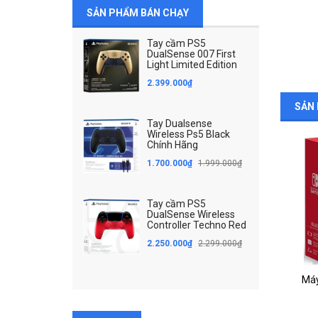
16.749.000₫
SẢN PHẨM BÁN CHẠY
MUA HÀNG
Tay cầm PS5
DualSense 007 First
Light Limited Edition
2.399.000₫
SẢN 
Tay Dualsense
Wireless Ps5 Black
SALE
Chính Hãng
1.700.000₫
1.999.000₫
Tay cầm PS5
DualSense Wireless
Controller Techno Red
2.250.000₫
2.299.000₫
Nintendo Switch 2
13.450.000₫
15.500.000₫