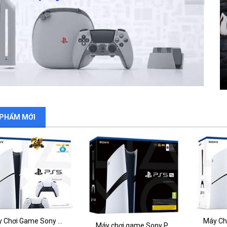
 PHẨM MỚI
Máy Chơi Game Sony PS5 Slim Standard Bundle 2 Tay Dualsense
Máy chơi game Sony Ps5 Pro