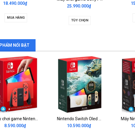
18.490.000₫
1
25.990.000₫
MUA HÀNG
TÙY CHỌN
PHẨM NỔI BẬT
Máy chơi game Nintendo Switch OLED Mario Red Edition
Nintendo Switch Oled The Legend Of Zelda Tears Of The Kingdom
8.590.000₫
10.590.000₫
1