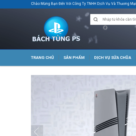
Chào Mừng Bạn Đến Với Công Ty TNHH Dịch Vụ Và Thương M
TRANG CHỦ
SẢN PHẨM
DỊCH VỤ SỬA CHŨA