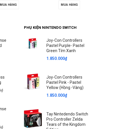
MUA HÀNG
MUA HÀNG
TÙY
PHỤ KIỆN NINTENDO SWITCH
ense
Joy-Con Controllers
ed
Pastel Purple- Pastel
Green Tím Xanh
1.850.000₫
ess
Joy-Con Controllers
g
Pastel Pink - Pastel
Yellow (Hồng -Vàng)
0₫
1.850.000₫
ense
Tay Nintedendo Switch
Pro Controller Zelda
Tears of the Kingdom
0₫