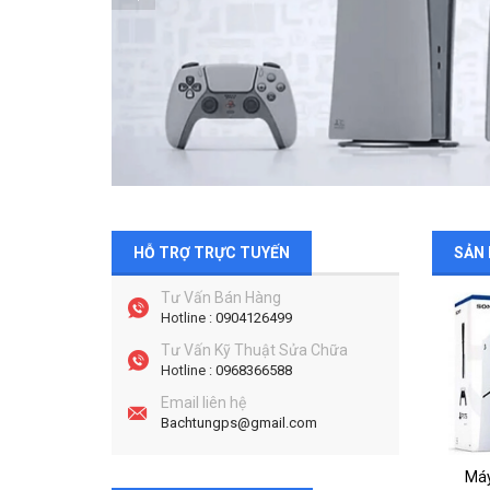
HỖ TRỢ TRỰC TUYẾN
SẢN
Tư Vấn Bán Hàng
Hotline :
0904126499
Tư Vấn Kỹ Thuật Sửa Chữa
Hotline :
0968366588
Email liên hệ
Bachtungps@gmail.com
Máy Chơi Game Sony PS5 Slim Standard Hàng Chính Hãng