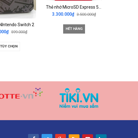
Thẻ nhớ MicroSD Express 512GB cho Nintendo Switch 2 SanDisk
3.300.000₫
3.500.000₫
 NIntendo Switch 2
HẾT HÀNG
000₫
599.000₫
TÙY CHỌN