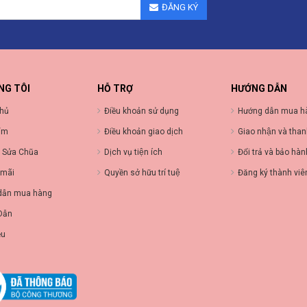
ĐĂNG KÝ
NG TÔI
HỖ TRỢ
HƯỚNG DẪN
chủ
Điều khoản sử dụng
Hướng dẫn mua h
ẩm
Điều khoản giao dịch
Giao nhận và than
 Sửa Chũa
Dịch vụ tiện ích
Đổi trả và bảo hà
 mãi
Quyền sở hữu trí tuệ
Đăng ký thành viê
dẫn mua hàng
Dẫn
ệu