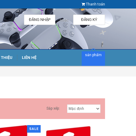
Thanh toán
ĐĂNG NHẬP
ĐĂNG KÝ
hoặc
sản phẩm
I THIỆU
LIÊN HỆ
Sắp xếp:
SALE