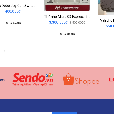
Đế sạc Dobe Joy Con Switch 2 Dobe
400.000₫
Thẻ nhớ MicroSD Express 512GB Transcend cho Nintendo Switch 2
Vali cho
3.300.000₫
3.500.000₫
MUA HÀNG
550.
MUA HÀNG
»