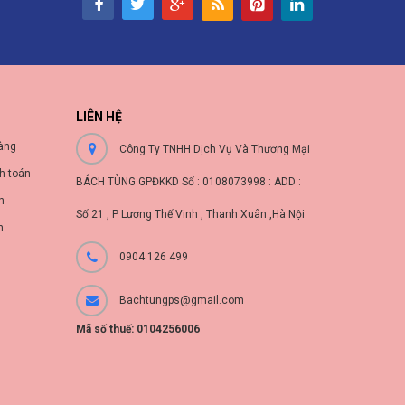
LIÊN HỆ
àng
Công Ty TNHH Dịch Vụ Và Thương Mại
h toán
BÁCH TÙNG GPĐKKD Số : 0108073998 : ADD :
nh
Số 21 , P Lương Thế Vinh , Thanh Xuân ,Hà Nội
n
0904 126 499
Bachtungps@gmail.com
Mã số thuế: 0104256006