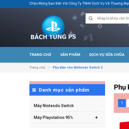
Chào Mừng Bạn Đến Với Công Ty TNHH Dịch Vụ Và Thương M
TRANG CHỦ
SẢN PHẨM
DỊCH VỤ SỬA CHŨA
Trang chủ
Phụ kiện cho Nintendo Switch 2
Phụ 
Danh mục sản phẩm
1
Máy Nintendo Switch
Máy Playstation 95%