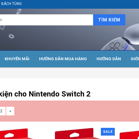
ại BÁCH TÙNG
TÌM KIẾM
KHUYẾN MÃI
HƯỚNG DẪN MUA HÀNG
HƯỚNG DẪN
GIỚ
kiện cho Nintendo Switch 2
2
»
SALE