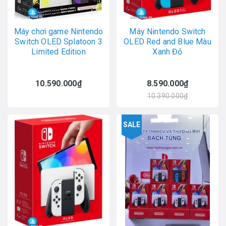
Máy chơi game Nintendo
Máy Nintendo Switch
Switch OLED Splatoon 3
OLED Red and Blue Màu
Limited Edition
Xanh Đỏ
10.590.000₫
8.590.000₫
10.390.000₫
SALE