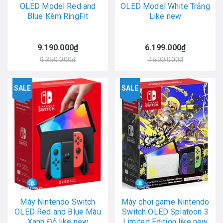
OLED Model Red and
OLED Model White Trắng
Blue Kèm RingFit
Like new
9.190.000₫
6.199.000₫
9.350.000₫
7.500.000₫
SALE
SALE
Máy Nintendo Switch
Máy chơi game Nintendo
OLED Red and Blue Màu
Switch OLED Splatoon 3
Xanh Đỏ like new
Limited Edition like new