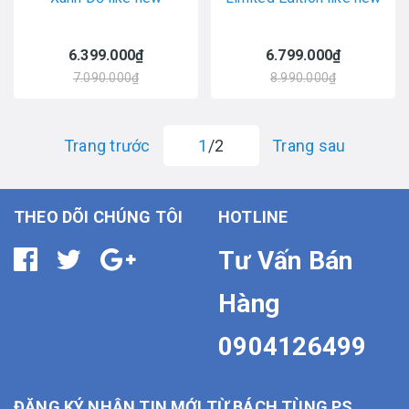
6.399.000₫
6.799.000₫
7.090.000₫
8.990.000₫
Trang trước
1
/2
Trang sau
THEO DÕI CHÚNG TÔI
HOTLINE
Tư Vấn Bán
Hàng
0904126499
ĐĂNG KÝ NHẬN TIN MỚI TỪ BÁCH TÙNG PS