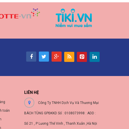
LIÊN HỆ
àng
Công Ty TNHH Dịch Vụ Và Thương Mại
h toán
BÁCH TÙNG GPĐKKD Số : 0108073998 : ADD :
nh
Số 21 , P Lương Thế Vinh , Thanh Xuân ,Hà Nội
n