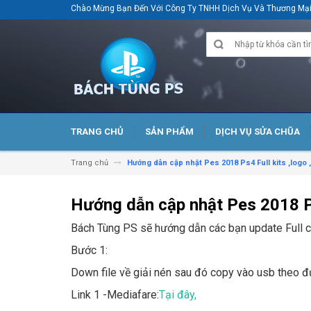
Chào Mừng Bạn Đến Với Công Ty TNHH Dịch Vụ Và Thương M
TRANG CHỦ
SẢN PHẨM
DỊCH VỤ SỬA CHŨA
Trang chủ
Hướng dẫn cập nhật Pes 2018 Ps4 Full kits ,logo
Hướng dẫn cập nhật Pes 2018 Ps
Bách Tùng PS sẽ hướng dẫn các bạn update Full chu
Bước 1:
Down file về giải nén sau đó copy vào usb theo 
Link 1 -Mediafare:
Tại đây
,