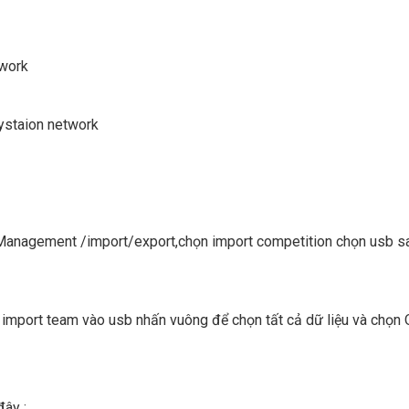
twork
ystaion network
 Management /import/export,chọn import competition chọn usb s
import team vào usb nhấn vuông để chọn tất cả dữ liệu và chọn
đây :