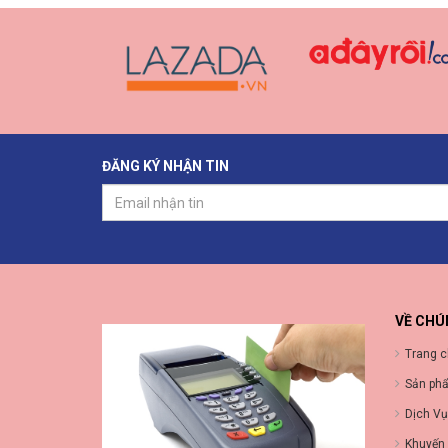
ĐĂNG KÝ NHẬN TIN
VỀ CHÚ
Trang 
Sản ph
Dịch Vụ
Khuyến