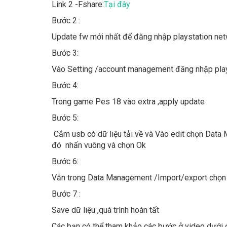
Link 2 -Fshare:
Tại đây
Bước 2 :
Update fw mới nhất để đăng nhập playstation ne
Bước 3:
Vào Setting /account management đăng nhập pla
Bước 4:
Trong game Pes 18 vào extra ,apply update
Bước 5:
Cắm usb có dữ liệu tải về và Vào edit chọn Data
đó nhấn vuông và chọn Ok
Bước 6:
Vẫn trong Data Management /Import/export chọn 
Bước 7 :
Save dữ liệu ,quá trình hoàn tất
Các bạn có thể tham khảo các bước ở video dưới 