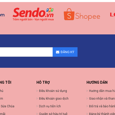
ĐĂNG KÝ
NG TÔI
HỖ TRỢ
HƯỚNG DẪN
chủ
Điều khoản sử dụng
Hướng dẫn mua h
ẩm
Điều khoản giao dịch
Giao nhận và than
 Sửa Chũa
Dịch vụ tiện ích
Đổi trả và bảo hà
 mãi
Quyền sở hữu trí tuệ
Đăng ký thành viê