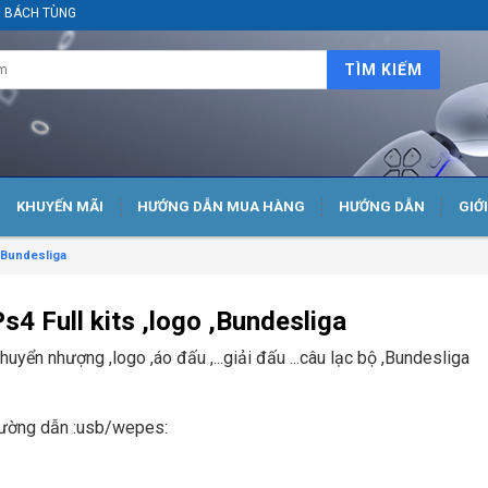
ại BÁCH TÙNG
TÌM KIẾM
KHUYẾN MÃI
HƯỚNG DẪN MUA HÀNG
HƯỚNG DẪN
GIỚ
 ,Bundesliga
4 Full kits ,logo ,Bundesliga
yển nhượng ,logo ,áo đấu ,...giải đấu ...câu lạc bộ ,Bundesliga
đường dẫn :usb/wepes: