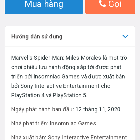
Mua hàng
Gọi
Hướng dẫn sử dụng
Marvel's Spider-Man: Miles Morales là một trò
chơi phiêu lưu hành động sắp tới được phát
triển bởi Insomniac Games và được xuất bản
bởi Sony Interactive Entertainment cho
PlayStation 4 và PlayStation 5.
Ngày phát hành ban đầu
: 12 tháng 11, 2020
Nhà phát triển
:
Insomniac Games
Nhà xuất bản
:
Sony Interactive Entertainment