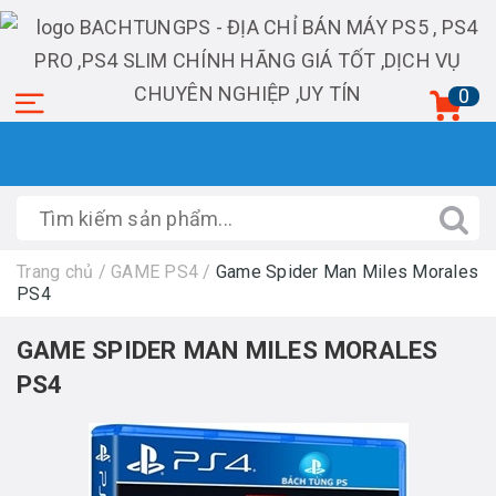
0
Trang chủ
/
GAME PS4
/
Game Spider Man Miles Morales
PS4
GAME SPIDER MAN MILES MORALES
PS4