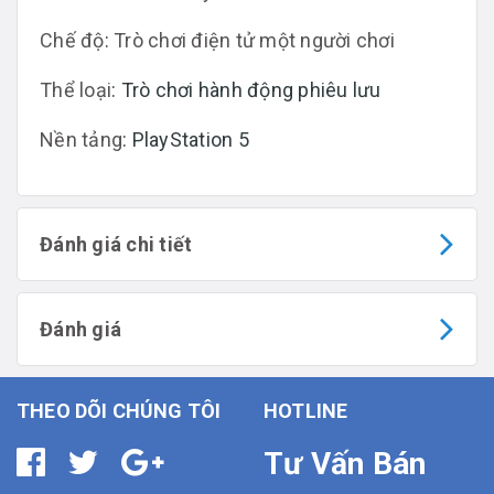
Chế độ
:
Trò chơi điện tử một người chơi
Thể loại
: Trò chơi hành động phiêu lưu
Nền tảng
: PlayStation 5
Đánh giá chi tiết
Đánh giá
THEO DÕI CHÚNG TÔI
HOTLINE
Tư Vấn Bán