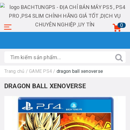
0
Trang chủ
/
GAME PS4
/
dragon ball xenoverse
DRAGON BALL XENOVERSE