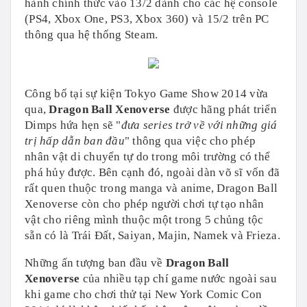
hành chính thức vào 13/2 dành cho các hệ console
(PS4, Xbox One, PS3, Xbox 360) và 15/2 trên PC
thông qua hệ thống Steam.
Công bố tại sự kiện Tokyo Game Show 2014 vừa
qua,
Dragon Ball Xenoverse
được hãng phát triển
Dimps hứa hẹn sẽ "
đưa series trở về với những giá
trị hấp dẫn ban đầu
" thông qua việc cho phép
nhân vật di chuyển tự do trong môi trường có thể
phá hủy được. Bên cạnh đó, ngoài dàn võ sĩ vốn đã
rất quen thuộc trong manga và anime, Dragon Ball
Xenoverse còn cho phép người chơi tự tạo nhân
vật cho riêng mình thuộc một trong 5 chủng tộc
sẵn có là Trái Đất, Saiyan, Majin, Namek và Frieza.
Những ấn tượng ban đầu về
Dragon Ball
Xenoverse
của nhiều tạp chí game nước ngoài sau
khi game cho chơi thử tại New York Comic Con