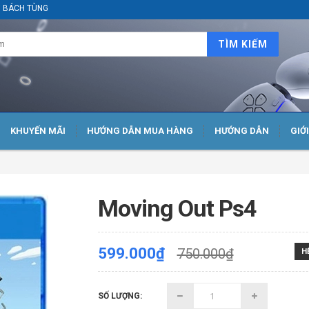
ại BÁCH TÙNG
TÌM KIẾM
KHUYẾN MÃI
HƯỚNG DẪN MUA HÀNG
HƯỚNG DẪN
GIỚ
Moving Out Ps4
599.000₫
750.000₫
H
SỐ LƯỢNG: