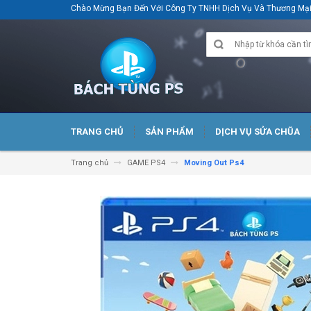
Chào Mừng Bạn Đến Với Công Ty TNHH Dịch Vụ Và Thương M
TRANG CHỦ
SẢN PHẨM
DỊCH VỤ SỬA CHŨA
Trang chủ
GAME PS4
Moving Out Ps4