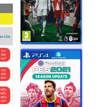
NG CỦA
ƯU
ĐÃI
HOT
ƯU
ĐÃI
HOT
SIÊU
MỚI,
SIÊU
HOT