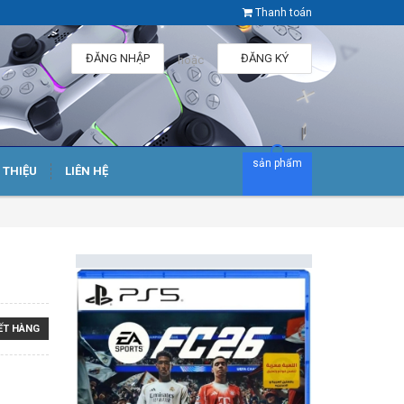
Thanh toán
ĐĂNG NHẬP
ĐĂNG KÝ
hoặc
sản phẩm
I THIỆU
LIÊN HỆ
ẾT HÀNG