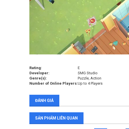
Rating:
E
Developer:
SMG Studio
Genre(s):
Puzzle, Action
Number of Online Players:
Up to 4 Players
ĐÁNH GIÁ
SẢN PHẨM LIÊN QUAN