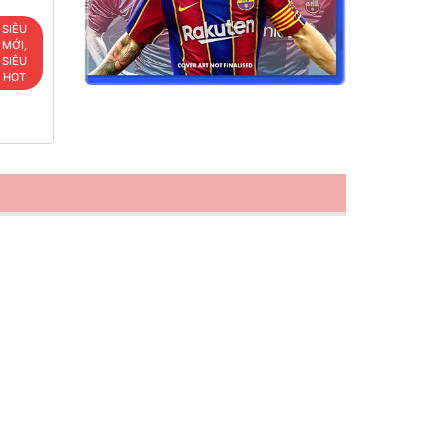
SIÊU
MỚI,
SIÊU
HOT