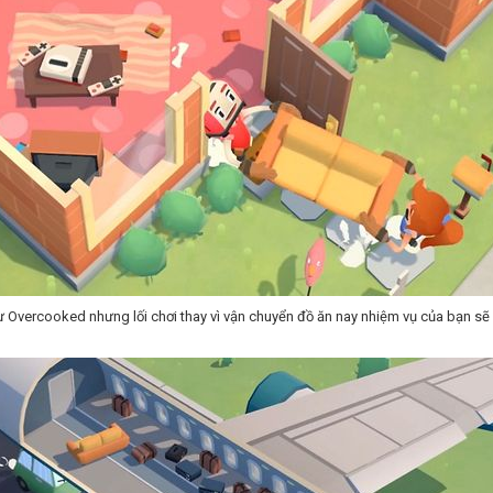
Overcooked nhưng lối chơi thay vì vận chuyển đồ ăn nay nhiệm vụ của bạn sẽ l