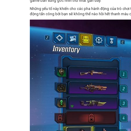
game bắn súng góc nhìn thứ nhất gần đây.
Những yếu tố này khiến cho các pha hành động của trò chơi t
động tấn công bởi bạn sẽ không thể nào hồi hết thanh máu c