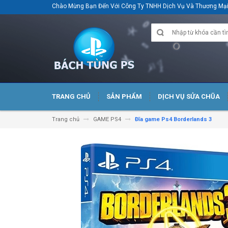
Chào Mừng Bạn Đến Với Công Ty TNHH Dịch Vụ Và Thương M
TRANG CHỦ
SẢN PHẨM
DỊCH VỤ SỬA CHŨA
Trang chủ
GAME PS4
Đĩa game Ps4 Borderlands 3