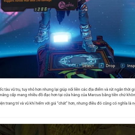
tàu vũ trụ, tuy nhỏ hơn nhưng lại giúp nối liền các địa điểm và rút ngắn thời g
mua nâng cấp mang nhiều đồ đạc hơn tại cửa hàng của Marcus bằng tiền chứ khô
n trang trí và vũ khí hiếm với giá “chát” hơn, nhưng điều đó cũng có nghĩa là 