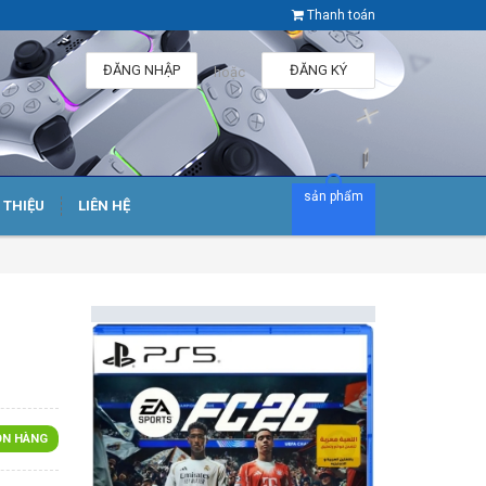
Thanh toán
ĐĂNG NHẬP
ĐĂNG KÝ
hoặc
sản phẩm
I THIỆU
LIÊN HỆ
N HÀNG