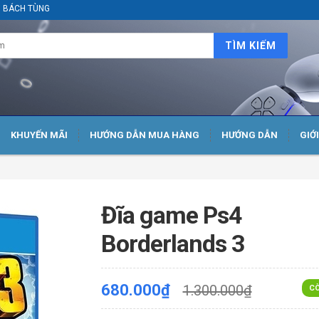
ại BÁCH TÙNG
TÌM KIẾM
KHUYẾN MÃI
HƯỚNG DẪN MUA HÀNG
HƯỚNG DẪN
GIỚ
Đĩa game Ps4
Borderlands 3
680.000₫
1.300.000₫
CÒ