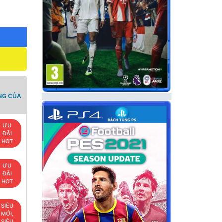
NG CỦA
ƯU
ĐÃI
HOT
ƯU
ĐÃI
HOT
SIÊU
MỚI,
SIÊU