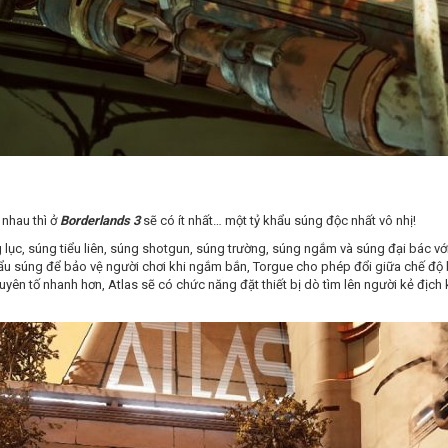
 nhau thì ở
Borderlands 3
sẽ có ít nhất… một tỷ khẩu súng độc nhất vô nhị!
 lục, súng tiểu liên, súng shotgun, súng trường, súng ngắm và súng đại bác vớ
khẩu súng để bảo vệ người chơi khi ngắm bắn, Torgue cho phép đổi giữa chế độ
guyên tố nhanh hơn, Atlas sẽ có chức năng đặt thiết bị dò tìm lên người kẻ địc