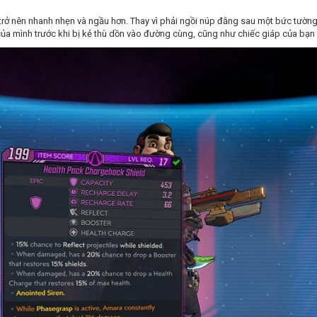
rở nên nhanh nhẹn và ngầu hơn. Thay vì phải ngồi núp đằng sau một bức tường k
ủa mình trước khi bị kẻ thù dồn vào đường cùng, cũng như chiếc giáp của bạn 