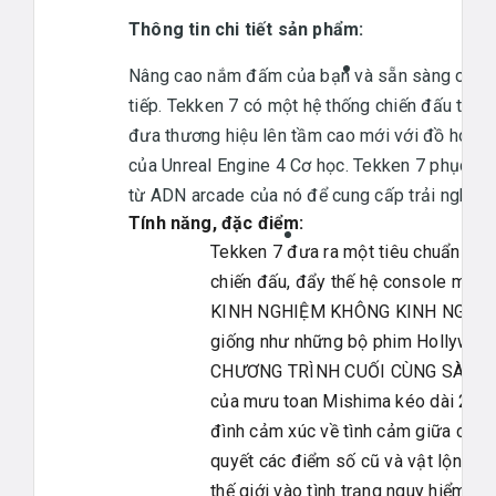
Thông tin chi tiết sản phẩm:
Nâng cao nắm đấm của bạn và sẵn sàng cho trậ
tiếp. Tekken 7 có một hệ thống chiến đấu tru
đưa thương hiệu lên tầm cao mới với đồ hoạ hì
của Unreal Engine 4 Cơ học. Tekken 7 phục hồi 
từ ADN arcade của nó để cung cấp trải nghiệm 
Tính năng, đặc điểm:
Tekken 7 đưa ra một tiêu chuẩn mới 
chiến đấu, đẩy thế hệ console mới v
KINH NGHIỆM KHÔNG KINH NGHIỆM -
giống như những bộ phim Hollywood 
CHƯƠNG TRÌNH CUỐI CÙNG SÀI GÒN 
của mưu toan Mishima kéo dài 20 năm
đình cảm xúc về tình cảm giữa các t
quyết các điểm số cũ và vật lộn để
thế giới vào tình trạng nguy hiểm.