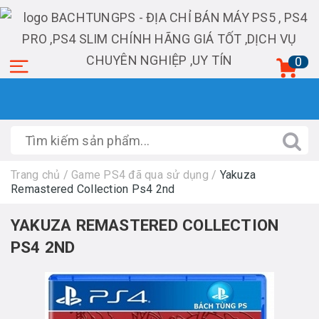
0
Trang chủ
/
Game PS4 đã qua sử dụng
/
Yakuza
Remastered Collection Ps4 2nd
YAKUZA REMASTERED COLLECTION
PS4 2ND