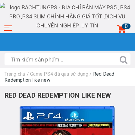
0
Trang chủ
/
Game PS4 đã qua sử dụng
/
Red Dead
Redemption like new
RED DEAD REDEMPTION LIKE NEW