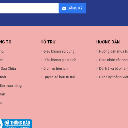
ĐĂNG KÝ
NG TÔI
HỖ TRỢ
HƯỚNG DẪN
chủ
Điều khoản sử dụng
Hướng dẫn mua h
ẩm
Điều khoản giao dịch
Giao nhận và than
 Sửa Chũa
Dịch vụ tiện ích
Đổi trả và bảo hà
 mãi
Quyền sở hữu trí tuệ
Đăng ký thành viê
dẫn mua hàng
Dẫn
ệu