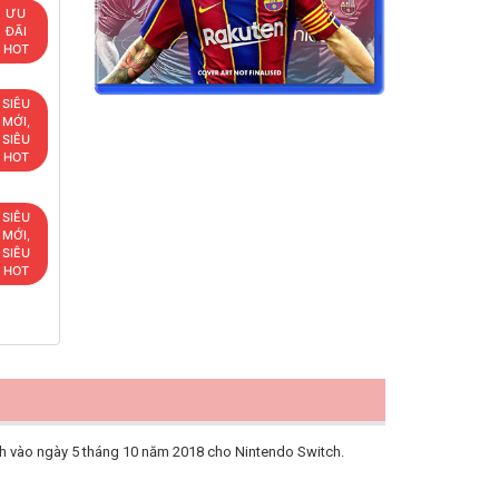
ƯU
ĐÃI
HOT
SIÊU
MỚI,
SIÊU
HOT
SIÊU
MỚI,
SIÊU
HOT
hành vào ngày 5 tháng 10 năm 2018 cho Nintendo Switch.