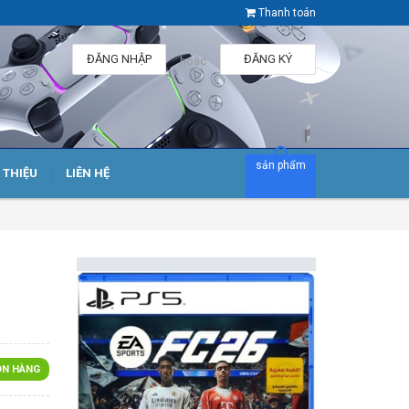
Thanh toán
ĐĂNG NHẬP
ĐĂNG KÝ
hoặc
sản phẩm
I THIỆU
LIÊN HỆ
N HÀNG