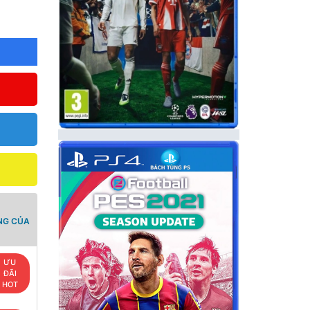
NG CỦA
ƯU
ĐÃI
HOT