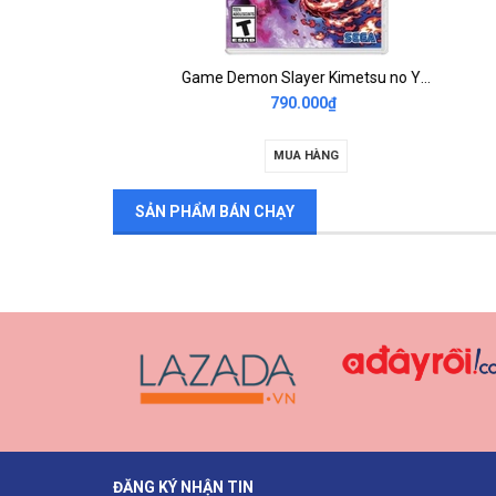
darksiders genesis nintendo switch 2nd
Game Demon Slayer Kimetsu no Yaiba The Hinokami Chronicles Nintendo 2nd
790.000₫
MUA HÀNG
SẢN PHẨM BÁN CHẠY
ĐĂNG KÝ NHẬN TIN