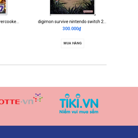
Game Nintendo Switch Overcooked 1+2 Special Edition 2nd
digimon survive nintendo switch 2nd
Mario 
300.000₫
MUA HÀNG