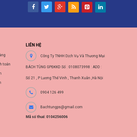
LIÊN HỆ
àng
Công Ty TNHH Dịch Vụ Và Thương Mại
h toán
BÁCH TÙNG GPĐKKD Số : 0108073998 : ADD :
nh
Số 21 , P Lương Thế Vinh , Thanh Xuân ,Hà Nội
n
0904 126 499
Bachtungps@gmail.com
Mã số thuế: 0104256006