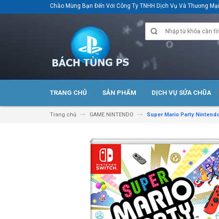
Chào Mừng Bạn Đến Với Công Ty TNHH Dịch Vụ Và Thương M
TRANG CHỦ
SẢN PHẨM
DỊCH VỤ SỬA CHŨA
Trang chủ
GAME NINTENDO
Super Mario Party Nintend