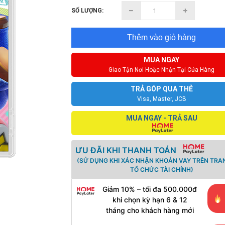
SỐ LƯỢNG:
Thêm vào giỏ hàng
MUA NGAY
Giao Tận Nơi Hoặc Nhận Tại Cửa Hàng
TRẢ GÓP QUA THẺ
Visa, Master, JCB
MUA NGAY - TRẢ SAU
ƯU ĐÃI KHI THANH TOÁN
(SỬ DỤNG KHI XÁC NHẬN KHOẢN VAY TRÊN TRA
TỔ CHỨC TÀI CHÍNH)
Giảm 10% – tối đa 500.000đ
khi chọn kỳ hạn 6 & 12
tháng cho khách hàng mới