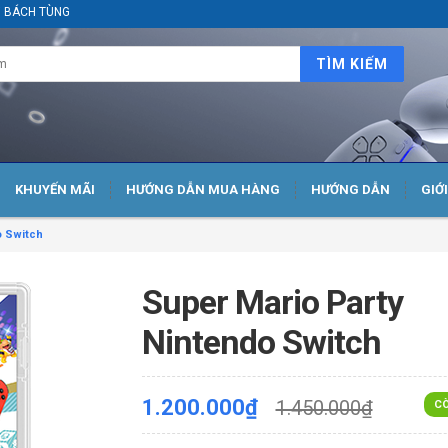
ại BÁCH TÙNG
TÌM KIẾM
KHUYẾN MÃI
HƯỚNG DẪN MUA HÀNG
HƯỚNG DẪN
GIỚ
o Switch
Super Mario Party
Nintendo Switch
1.200.000₫
1.450.000₫
CÒ