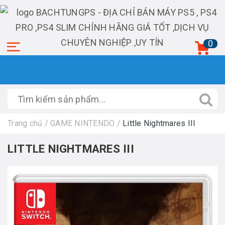
0
Trang chủ
/
GAME NINTENDO
/
Little Nightmares III
LITTLE NIGHTMARES III