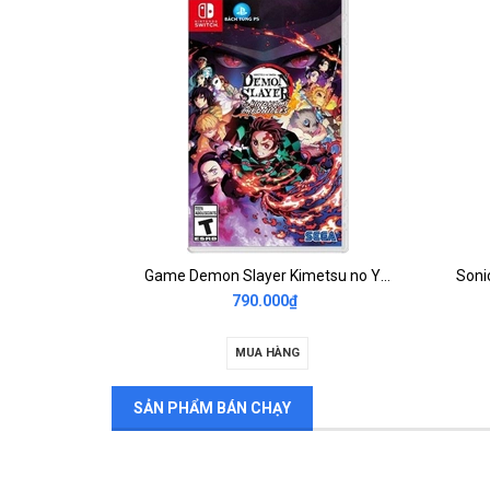
darksiders genesis nintendo switch 2nd
Game Demon Slayer Kimetsu no Yaiba The Hinokami Chronicles Nintendo 2nd
790.000₫
MUA HÀNG
SẢN PHẨM BÁN CHẠY