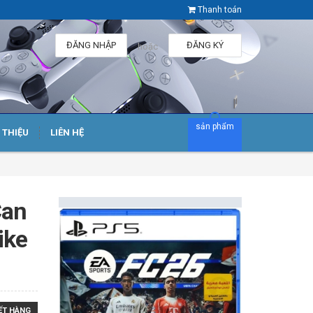
Thanh toán
ĐĂNG NHẬP
ĐĂNG KÝ
hoặc
sản phẩm
I THIỆU
LIÊN HỆ
Can
ike
ẾT HÀNG