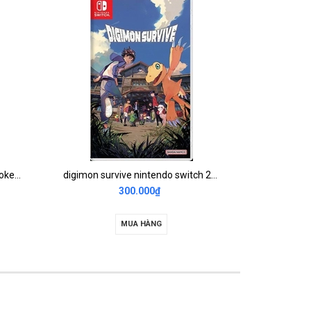
Game Nintendo Switch Overcooked 1+2 Special Edition 2nd
digimon survive nintendo switch 2nd
Mario 
300.000₫
MUA HÀNG