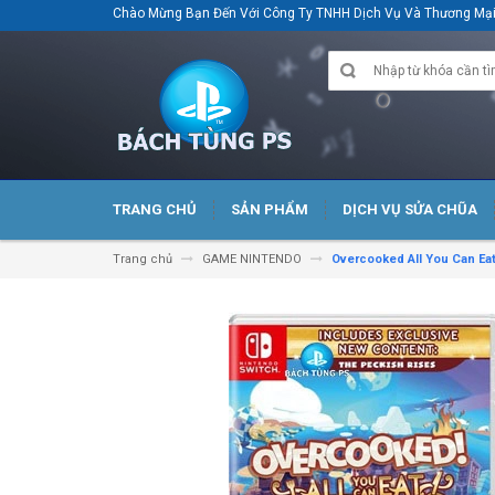
Chào Mừng Bạn Đến Với Công Ty TNHH Dịch Vụ Và Thương M
TRANG CHỦ
SẢN PHẨM
DỊCH VỤ SỬA CHŨA
Trang chủ
GAME NINTENDO
Overcooked All You Can Eat