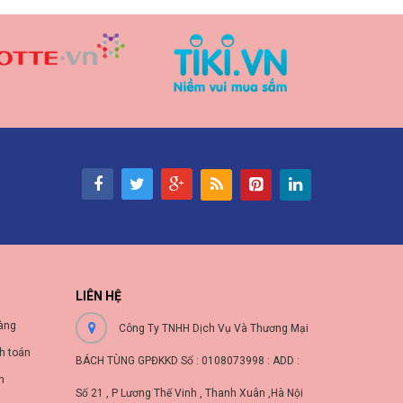
LIÊN HỆ
àng
Công Ty TNHH Dịch Vụ Và Thương Mại
h toán
BÁCH TÙNG GPĐKKD Số : 0108073998 : ADD :
nh
Số 21 , P Lương Thế Vinh , Thanh Xuân ,Hà Nội