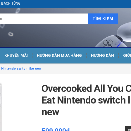
ại BÁCH TÙNG
TÌM KIẾM
KHUYẾN MÃI
HƯỚNG DẪN MUA HÀNG
HƯỚNG DẪN
GIỚ
 Nintendo switch like new
Overcooked All You 
Eat Nintendo switch l
new
599.000₫
H