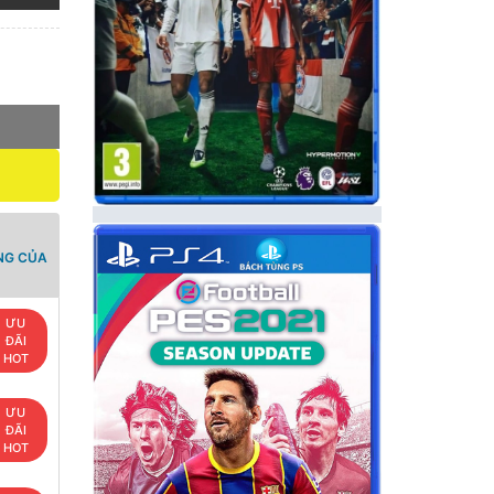
NG CỦA
ƯU
ĐÃI
HOT
ƯU
ĐÃI
HOT