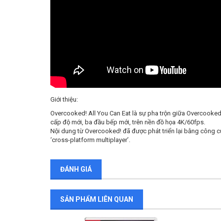
Giới thiệu:
Overcooked! All You Can Eat là sự pha trộn giữa Overcooked
cấp độ mới, ba đầu bếp mới, trên nền đồ họa 4K/60fps.
Nội dung từ Overcooked! đã được phát triển lại bằng công c
‘cross-platform multiplayer’.
ĐÁNH GIÁ
SẢN PHẨM LIÊN QUAN