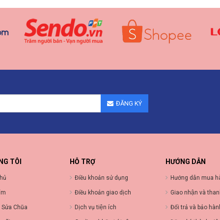
ĐĂNG KÝ
NG TÔI
HỖ TRỢ
HƯỚNG DẪN
chủ
Điều khoản sử dụng
Hướng dẫn mua h
ẩm
Điều khoản giao dịch
Giao nhận và than
 Sửa Chũa
Dịch vụ tiện ích
Đổi trả và bảo hà