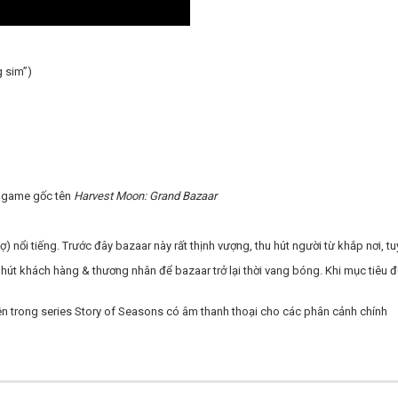
g sim”)
a game gốc tên
Harvest Moon: Grand Bazaar
chợ) nổi tiếng. Trước đây bazaar này rất thịnh vượng, thu hút người từ khắp nơi, t
hu hút khách hàng & thương nhân để bazaar trở lại thời vang bóng. Khi mục tiêu 
iên trong series Story of Seasons có âm thanh thoại cho các phân cảnh chính