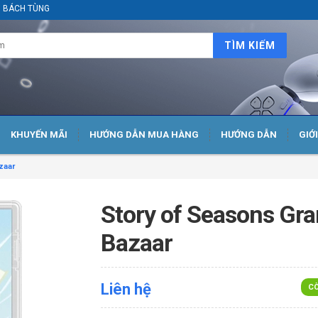
ại BÁCH TÙNG
TÌM KIẾM
KHUYẾN MÃI
HƯỚNG DẪN MUA HÀNG
HƯỚNG DẪN
GIỚ
zaar
Story of Seasons Gr
Bazaar
Liên hệ
CÒ