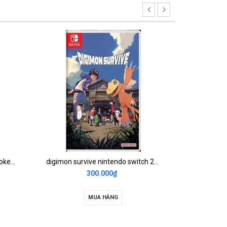
Game Nintendo Switch Overcooked 1+2 Special Edition 2nd
digimon survive nintendo switch 2nd
Mario 
300.000₫
MUA HÀNG