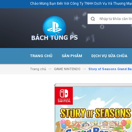
Chào Mừng Bạn Đến Với Công Ty TNHH Dịch Vụ Và Thương M
TRANG CHỦ
SẢN PHẨM
DỊCH VỤ SỬA CHŨA
Trang chủ
GAME NINTENDO
Story of Seasons Grand Ba