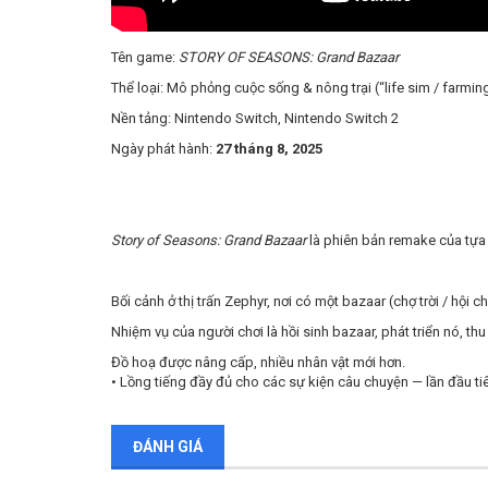
Tên game:
STORY OF SEASONS: Grand Bazaar
Thể loại: Mô phỏng cuộc sống & nông trại (“life sim / farmin
Nền tảng: Nintendo Switch, Nintendo Switch 2
Ngày phát hành:
27 tháng 8, 2025
Story of Seasons: Grand Bazaar
là phiên bản remake của tự
Bối cảnh ở thị trấn Zephyr, nơi có một bazaar (chợ trời / hội 
Nhiệm vụ của người chơi là hồi sinh bazaar, phát triển nó, t
Đồ hoạ được nâng cấp, nhiều nhân vật mới hơn.
• Lồng tiếng đầy đủ cho các sự kiện câu chuyện — lần đầu t
ĐÁNH GIÁ