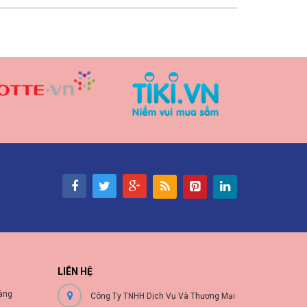
LIÊN HỆ
àng
Công Ty TNHH Dịch Vụ Và Thương Mại