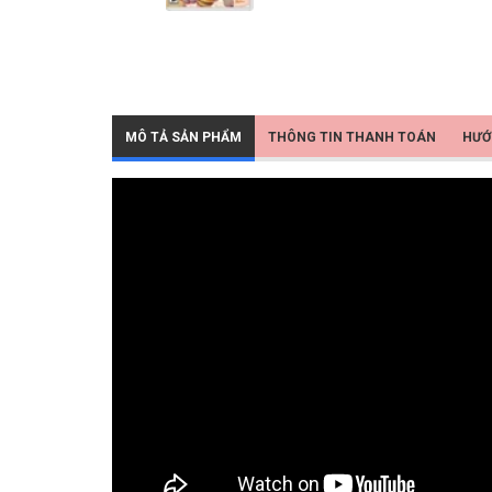
MÔ TẢ SẢN PHẨM
THÔNG TIN THANH TOÁN
HƯỚ