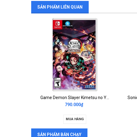
SẢN PHẨM LIÊN QUAN
darksiders genesis nintendo switch 2nd
Game Demon Slayer Kimetsu no Yaiba The Hinokami Chronicles Nintendo 2nd
790.000₫
MUA HÀNG
SẢN PHẨM BÁN CHẠY