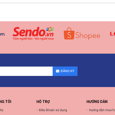
ĐĂNG KÝ
NG TÔI
HỖ TRỢ
HƯỚNG DẪN
chủ
Điều khoản sử dụng
Hướng dẫn mua h