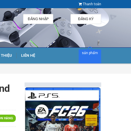
Thanh toán
ĐĂNG NHẬP
ĐĂNG KÝ
hoặc
sản phẩm
I THIỆU
LIÊN HỆ
and
N HÀNG