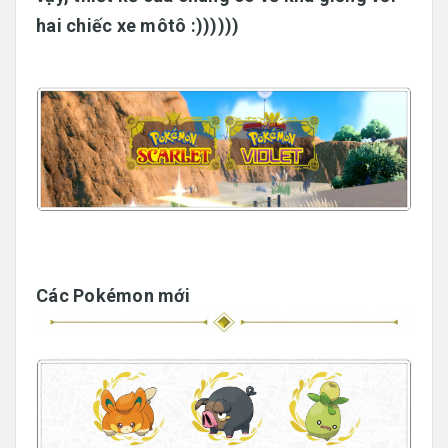
hai chiếc xe môtô :))))))
Các Pokémon mới