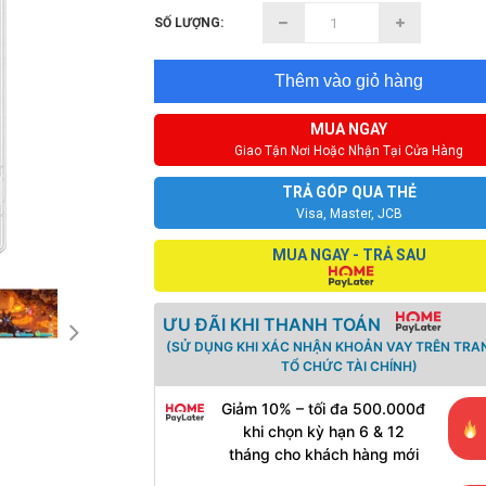
SỐ LƯỢNG:
Thêm vào giỏ hàng
MUA NGAY
Giao Tận Nơi Hoặc Nhận Tại Cửa Hàng
TRẢ GÓP QUA THẺ
Visa, Master, JCB
MUA NGAY - TRẢ SAU
ƯU ĐÃI KHI THANH TOÁN
(SỬ DỤNG KHI XÁC NHẬN KHOẢN VAY TRÊN TRA
TỔ CHỨC TÀI CHÍNH)
Giảm 10% – tối đa 500.000đ
khi chọn kỳ hạn 6 & 12
tháng cho khách hàng mới