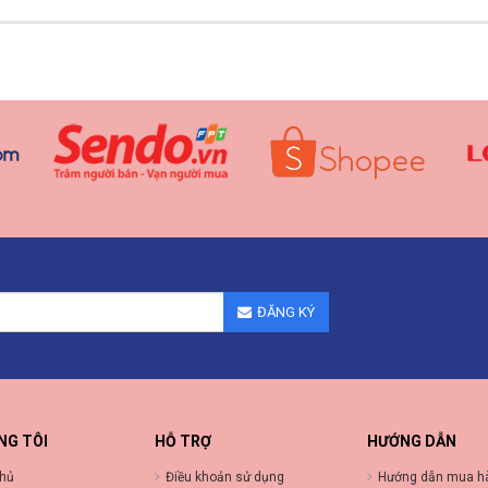
ĐĂNG KÝ
NG TÔI
HỖ TRỢ
HƯỚNG DẪN
chủ
Điều khoản sử dụng
Hướng dẫn mua h