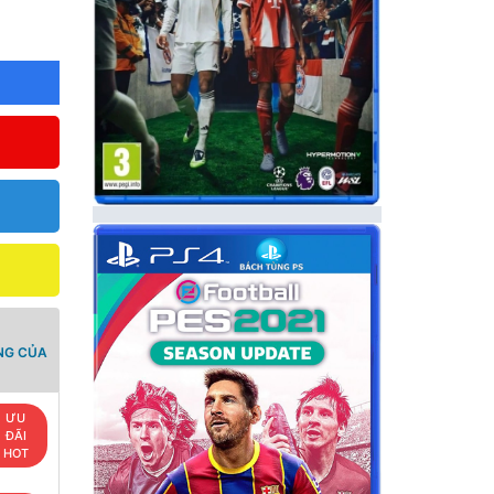
NG CỦA
ƯU
ĐÃI
HOT