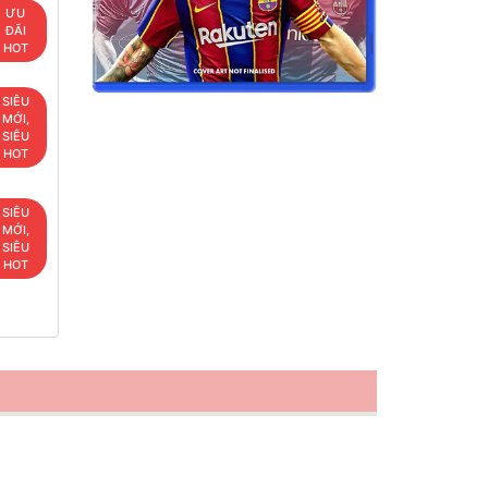
ƯU
ĐÃI
HOT
SIÊU
MỚI,
SIÊU
HOT
SIÊU
MỚI,
SIÊU
HOT