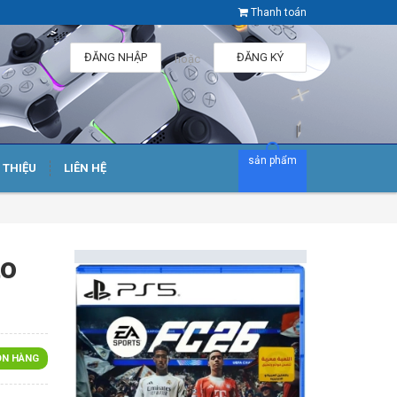
Thanh toán
ĐĂNG NHẬP
ĐĂNG KÝ
hoặc
sản phẩm
I THIỆU
LIÊN HỆ
to
N HÀNG