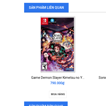
SẢN PHẨM LIÊN QUAN
darksiders genesis nintendo switch 2nd
Game Demon Slayer Kimetsu no Yaiba The Hinokami Chronicles Nintendo 2nd
790.000₫
MUA HÀNG