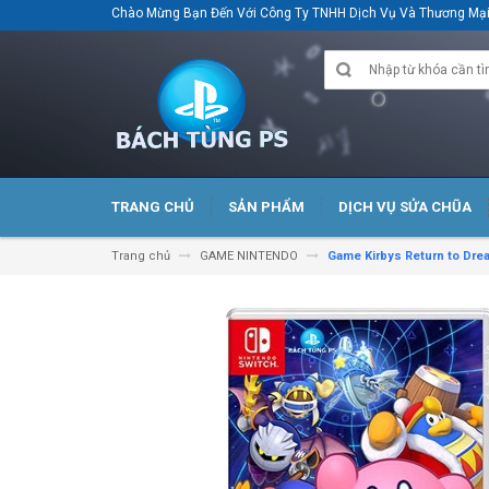
Chào Mừng Bạn Đến Với Công Ty TNHH Dịch Vụ Và Thương M
TRANG CHỦ
SẢN PHẨM
DỊCH VỤ SỬA CHŨA
Trang chủ
GAME NINTENDO
Game Kirbys Return to Dre