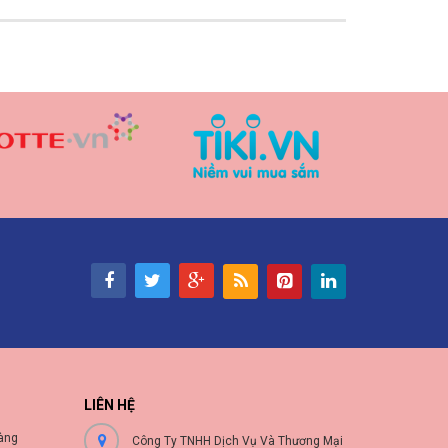
LIÊN HỆ
àng
Công Ty TNHH Dịch Vụ Và Thương Mại