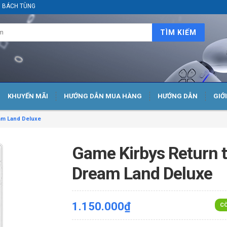
ại BÁCH TÙNG
TÌM KIẾM
KHUYẾN MÃI
HƯỚNG DẪN MUA HÀNG
HƯỚNG DẪN
GIỚ
am Land Deluxe
Game Kirbys Return 
Dream Land Deluxe
1.150.000₫
CÒ