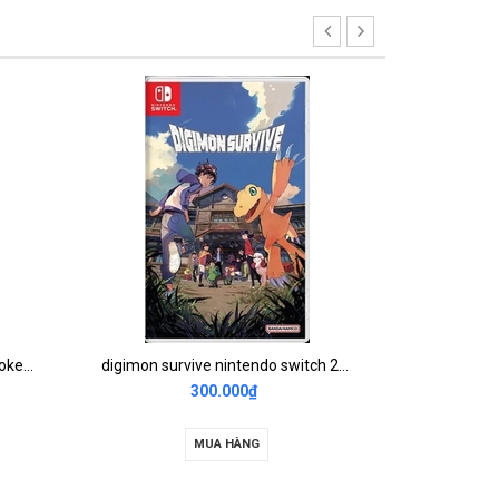
Game Nintendo Switch Overcooked 1+2 Special Edition 2nd
digimon survive nintendo switch 2nd
Mario 
300.000₫
MUA HÀNG