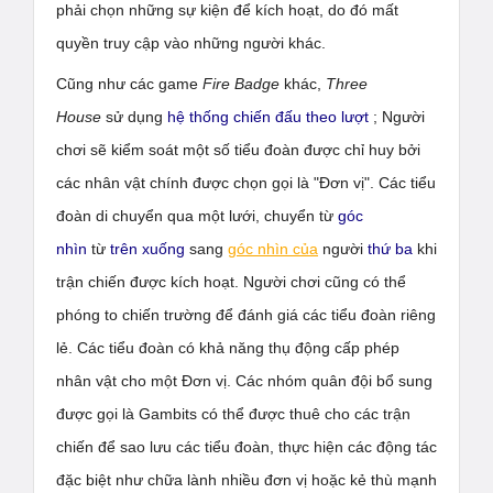
phải chọn những sự kiện để kích hoạt, do đó mất
quyền truy cập vào những người khác.
Cũng như các
game
Fire Badge
khác,
Three
House
sử dụng
hệ thống chiến đấu theo lượt
;
Người
chơi sẽ kiểm soát một số tiểu đoàn được chỉ huy bởi
các nhân vật chính được chọn gọi là "Đơn vị".
Các tiểu
đoàn di chuyển qua một lưới, chuyển từ
góc
nhìn
từ
trên xuống
sang
góc nhìn của
người
thứ ba
khi
trận chiến được kích hoạt.
Người chơi cũng có thể
phóng to chiến trường để đánh giá các tiểu đoàn riêng
lẻ.
Các tiểu đoàn có khả năng thụ động cấp phép
nhân vật cho một Đơn vị.
Các nhóm quân đội bổ sung
được gọi là Gambits có thể được thuê cho các trận
chiến để sao lưu các tiểu đoàn, thực hiện các động tác
đặc biệt như chữa lành nhiều đơn vị hoặc kẻ thù mạnh