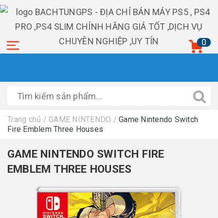
0
Trang chủ
/
GAME NINTENDO
/
Game Nintendo Switch
Fire Emblem Three Houses
GAME NINTENDO SWITCH FIRE
EMBLEM THREE HOUSES