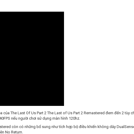
a của The Last Of Us Part 2 The Last of Us Part 2 Remastered đem đến 2 tùy c
ức 40FPS nếu người chơi sử dụng màn hình 120hz.
astered còn có những bổ sung như tích hợp bộ điều khiển không dây DualSense
ên No Return.