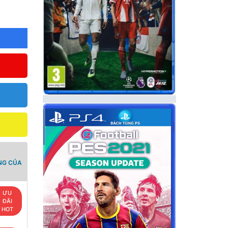
NG CỦA
ƯU
ĐÃI
HOT