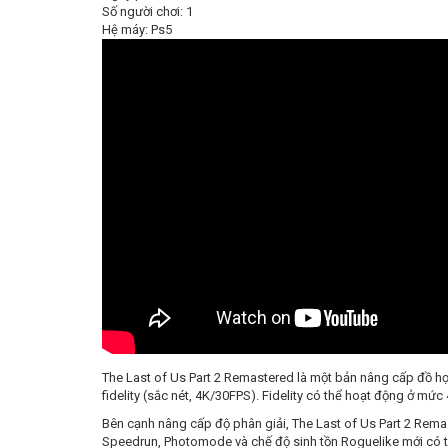
Số người chơi: 1
Hệ máy: Ps5
The Last of Us Part 2 Remastered là một bản nâng cấp đồ họ
fidelity (sắc nét, 4K/30FPS). Fidelity có thể hoạt động ở m
Bên cạnh nâng cấp độ phân giải, The Last of Us Part 2 Rem
Speedrun, Photomode và chế độ sinh tồn Roguelike mới có t