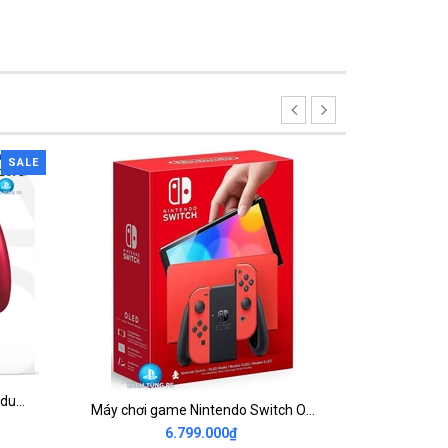
SALE
Tay cầm chơi game không dây dualsense wireless controller Ps5 Volcanic Red chính hãng
Máy chơi game Nintendo Switch OLED Mario Red Edition
6.799.000₫