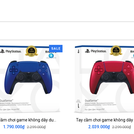
SALE
Tay cầm chơi game không dây dualsense wireless controller Ps5 Cobalt Blue chính hãng
1.790.000₫
2.039.000₫
2.299.000₫
2.299.000₫