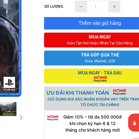
SỐ LƯỢNG:
Thêm vào giỏ hàng
MUA NGAY
Giao Tận Nơi Hoặc Nhận Tại Cửa Hàng
TRẢ GÓP QUA THẺ
Visa, Master, JCB
MUA NGAY - TRẢ SAU
ƯU ĐÃI KHI THANH TOÁN
(SỬ DỤNG KHI XÁC NHẬN KHOẢN VAY TRÊN TRA
TỔ CHỨC TÀI CHÍNH)
Giảm 10% – tối đa 500.000đ
khi chọn kỳ hạn 6 & 12
tháng cho khách hàng mới