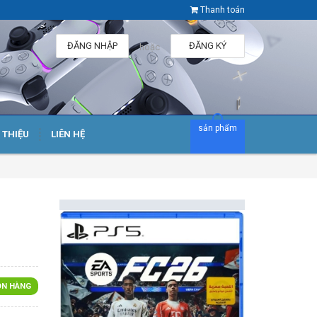
Thanh toán
ĐĂNG NHẬP
ĐĂNG KÝ
hoặc
sản phẩm
I THIỆU
LIÊN HỆ
2
N HÀNG