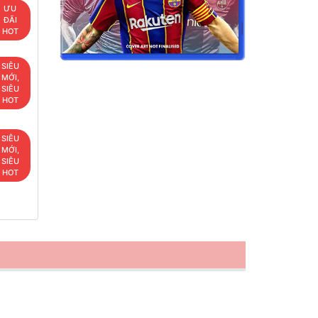
ƯU
ĐÃI
HOT
SIÊU
MỚI,
SIÊU
HOT
SIÊU
MỚI,
SIÊU
HOT