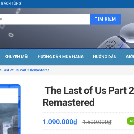
ại BÁCH TÙNG
TÌM KIẾM
KHUYẾN MÃI
HƯỚNG DẪN MUA HÀNG
HƯỚNG DẪN
GIỚ
 Last of Us Part 2 Remastered
The Last of Us Part 
Remastered
1.090.000₫
1.500.000₫
CÒ