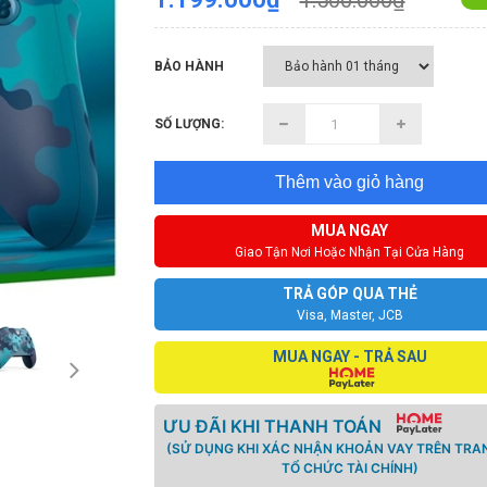
1.500.000₫
BẢO HÀNH
SỐ LƯỢNG:
Thêm vào giỏ hàng
MUA NGAY
Giao Tận Nơi Hoặc Nhận Tại Cửa Hàng
TRẢ GÓP QUA THẺ
Visa, Master, JCB
MUA NGAY - TRẢ SAU
ƯU ĐÃI KHI THANH TOÁN
(SỬ DỤNG KHI XÁC NHẬN KHOẢN VAY TRÊN TRA
TỔ CHỨC TÀI CHÍNH)