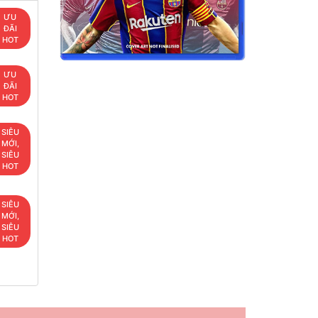
ƯU
ĐÃI
HOT
ƯU
ĐÃI
HOT
SIÊU
MỚI,
SIÊU
HOT
SIÊU
MỚI,
SIÊU
HOT