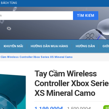
ại BÁCH TÙNG
TÌM KIẾM
KHUYẾN MÃI
HƯỚNG DẪN MUA HÀNG
HƯỚNG DẪN
GIỚ
 Cầm Wireless Controller Xbox Series XS Mineral Camo
Tay Cầm Wireless
Controller Xbox Serie
XS Mineral Camo
1.199.000₫
CÒ