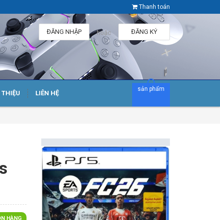
Thanh toán
ĐĂNG NHẬP
ĐĂNG KÝ
hoặc
sản phẩm
I THIỆU
LIÊN HỆ
s
N HÀNG