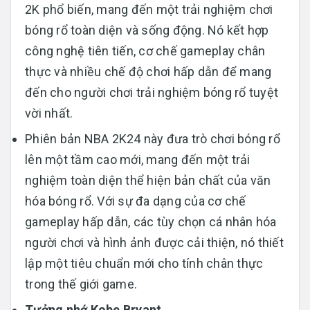
2K phổ biến, mang đến một trải nghiệm chơi
bóng rổ toàn diện và sống động. Nó kết hợp
công nghệ tiên tiến, cơ chế gameplay chân
thực và nhiều chế độ chơi hấp dẫn để mang
đến cho người chơi trải nghiệm bóng rổ tuyệt
vời nhất.
Phiên bản NBA 2K24 này đưa trò chơi bóng rổ
lên một tầm cao mới, mang đến một trải
nghiệm toàn diện thể hiện bản chất của văn
hóa bóng rổ. Với sự đa dạng của cơ chế
gameplay hấp dẫn, các tùy chọn cá nhân hóa
người chơi và hình ảnh được cải thiện, nó thiết
lập một tiêu chuẩn mới cho tính chân thực
trong thế giới game.
Tưởng nhớ Kobe Bryant