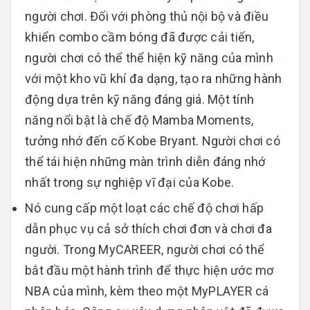
người chơi. Đối với phòng thủ nội bộ và điều
khiển combo cầm bóng đã được cải tiến,
người chơi có thể thể hiện kỹ năng của mình
với một kho vũ khí đa dạng, tạo ra những hành
động dựa trên kỹ năng đáng giá. Một tính
năng nổi bật là chế độ Mamba Moments,
tưởng nhớ đến cố Kobe Bryant. Người chơi có
thể tái hiện những màn trình diễn đáng nhớ
nhất trong sự nghiệp vĩ đại của Kobe.
Nó cung cấp một loạt các chế độ chơi hấp
dẫn phục vụ cả sở thích chơi đơn và chơi đa
người. Trong MyCAREER, người chơi có thể
bắt đầu một hành trình để thực hiện ước mơ
NBA của mình, kèm theo một MyPLAYER cá