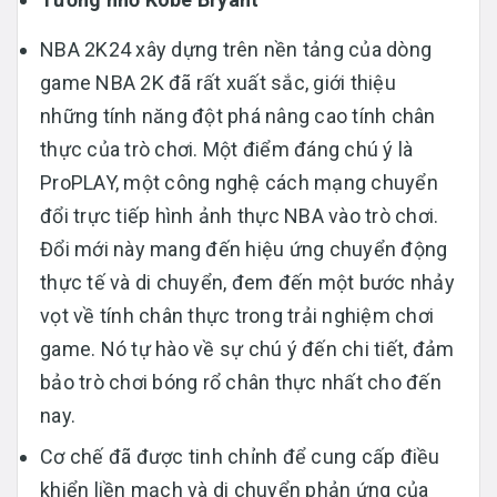
NBA 2K24 xây dựng trên nền tảng của dòng
game NBA 2K đã rất xuất sắc, giới thiệu
những tính năng đột phá nâng cao tính chân
thực của trò chơi. Một điểm đáng chú ý là
ProPLAY, một công nghệ cách mạng chuyển
đổi trực tiếp hình ảnh thực NBA vào trò chơi.
Đổi mới này mang đến hiệu ứng chuyển động
thực tế và di chuyển, đem đến một bước nhảy
vọt về tính chân thực trong trải nghiệm chơi
game. Nó tự hào về sự chú ý đến chi tiết, đảm
bảo trò chơi bóng rổ chân thực nhất cho đến
nay.
Cơ chế đã được tinh chỉnh để cung cấp điều
khiển liền mạch và di chuyển phản ứng của