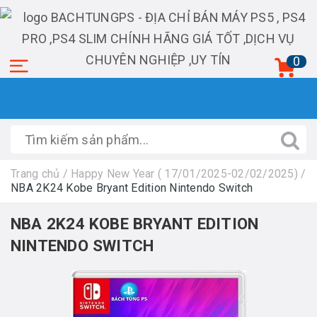
0
Trang chủ
/
Happy New Year ( 17/01/2025-02/02/2025)
/
NBA 2K24 Kobe Bryant Edition Nintendo Switch
NBA 2K24 KOBE BRYANT EDITION
NINTENDO SWITCH