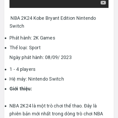
NBA 2K24 Kobe Bryant Edition Nintendo
Switch
Phát hành: 2K Games
Thể loại: Sport
Ngày phát hành: 08/09/ 2023
1 - 4 players
Hệ máy: Nintendo Switch
Giới thiệu:
NBA 2K24 là một trò chơi thể thao. Đây là
phiên bản mới nhất trong dòng trò chơi NBA