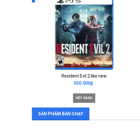
ws like new
Resident Evil 2 like new
550.000₫
000₫
HẾT HÀNG
SẢN PHẨM BÁN CHẠY