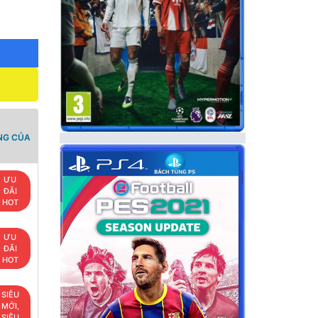
NG CỦA
ƯU
ĐÃI
HOT
ƯU
ĐÃI
HOT
SIÊU
MỚI,
SIÊU