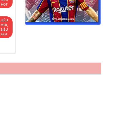
HOT
SIÊU
MỚI,
SIÊU
HOT