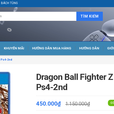
ại BÁCH TÙNG
TÌM KIẾM
KHUYẾN MÃI
HƯỚNG DẪN MUA HÀNG
HƯỚNG DẪN
GIỚ
Z Ps4-2nd
Dragon Ball Fighter Z
Ps4-2nd
450.000₫
1.150.000₫
CÒ