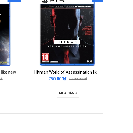
e new
Hitman World of Assassination like new
D
750.000₫
49
1.100.000₫
MUA HÀNG