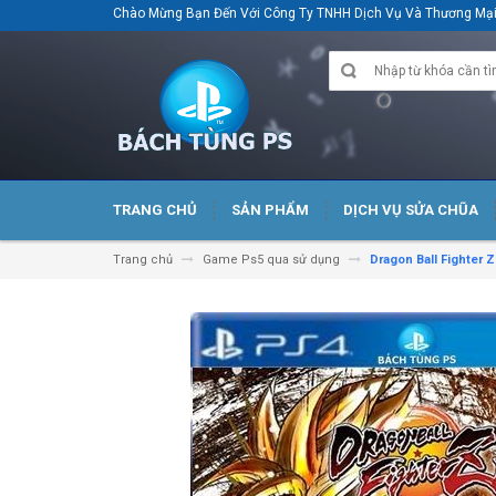
Chào Mừng Bạn Đến Với Công Ty TNHH Dịch Vụ Và Thương M
TRANG CHỦ
SẢN PHẨM
DỊCH VỤ SỬA CHŨA
Trang chủ
Game Ps5 qua sử dụng
Dragon Ball Fighter 