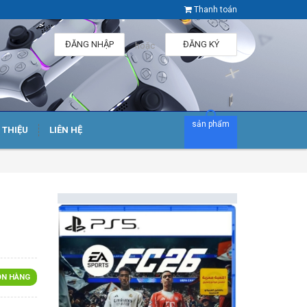
Thanh toán
ĐĂNG NHẬP
ĐĂNG KÝ
hoặc
sản phẩm
I THIỆU
LIÊN HỆ
N HÀNG