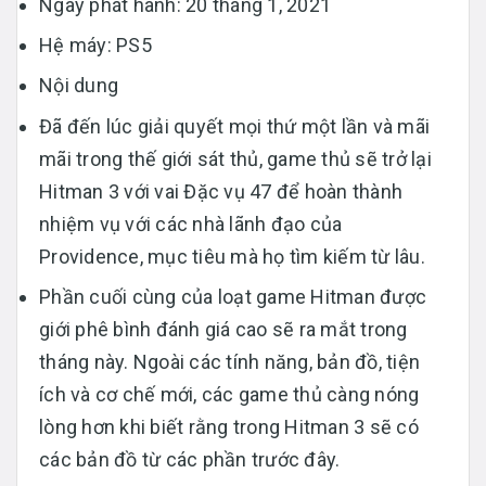
Ngày phát hành: 20 tháng 1, 2021
Hệ máy: PS5
Nội dung
Đã đến lúc giải quyết mọi thứ một lần và mãi
mãi trong thế giới sát thủ, game thủ sẽ trở lại
Hitman 3 với vai Đặc vụ 47 để hoàn thành
nhiệm vụ với các nhà lãnh đạo của
Providence, mục tiêu mà họ tìm kiếm từ lâu.
Phần cuối cùng của loạt game Hitman được
giới phê bình đánh giá cao sẽ ra mắt trong
tháng này. Ngoài các tính năng, bản đồ, tiện
ích và cơ chế mới, các game thủ càng nóng
lòng hơn khi biết rằng trong Hitman 3 sẽ có
các bản đồ từ các phần trước đây.