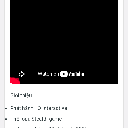
Giới thiệu
Phát hành: IO Interactive
Thể loại: Stealth game