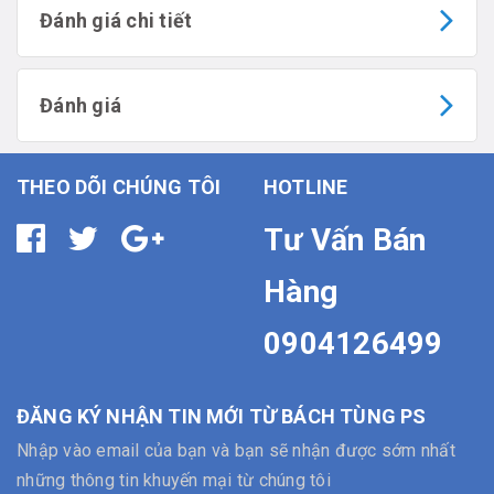
Đánh giá chi tiết
Đánh giá
THEO DÕI CHÚNG TÔI
HOTLINE
Tư Vấn Bán
Hàng
0904126499
ĐĂNG KÝ NHẬN TIN MỚI TỪ BÁCH TÙNG PS
Nhập vào email của bạn và bạn sẽ nhận được sớm nhất
những thông tin khuyến mại từ chúng tôi