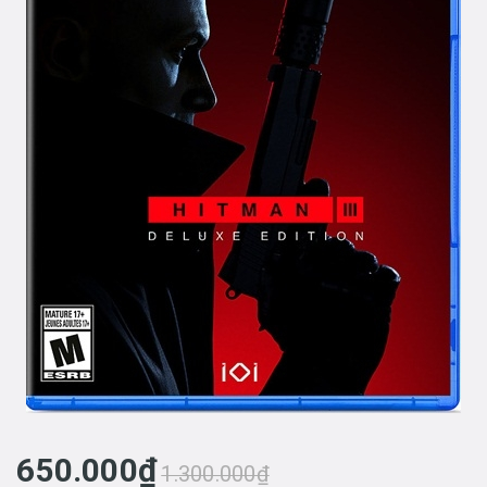
650.000₫
1.300.000₫