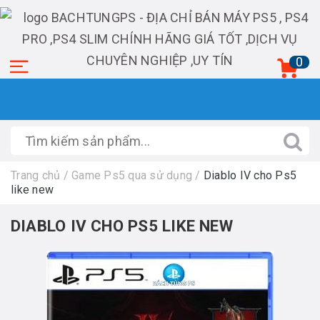
0
Trang chủ
/
Game Ps5 qua sử dụng
/
Diablo IV cho Ps5
like new
DIABLO IV CHO PS5 LIKE NEW