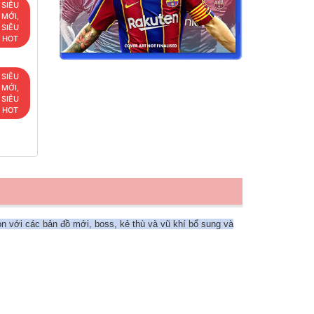
SIÊU
MỚI,
SIÊU
HOT
SIÊU
MỚI,
SIÊU
HOT
 với các bản đồ mới, boss, kẻ thù và vũ khí bổ sung và