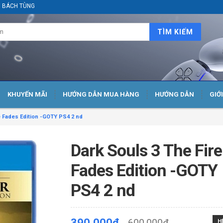
ại BÁCH TÙNG
TÌM KIẾM
KHUYẾN MÃI
HƯỚNG DẪN MUA HÀNG
HƯỚNG DẪN
GIỚ
e Fades Edition -GOTY PS4 2 nd
Dark Souls 3 The Fire
Fades Edition -GOTY
PS4 2 nd
390.000₫
H