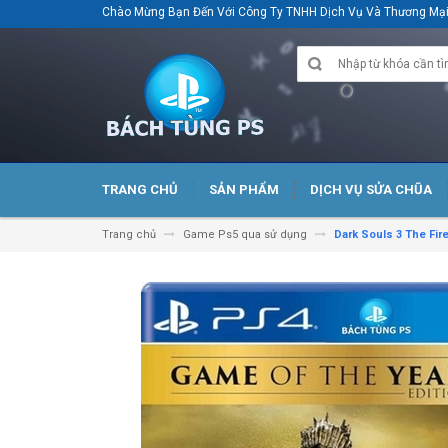
Chào Mừng Bạn Đến Với Công Ty TNHH Dịch Vụ Và Thương M
TRANG CHỦ
SẢN PHẨM
DỊCH VỤ SỬA CHŨA
Trang chủ
Game Ps5 qua sử dụng
Dark Souls 3 The Fir