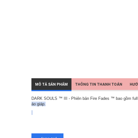
MÔ TẢ SẢN PHẨM
THÔNG TIN THANH TOÁN
HƯỚ
DARK SOULS ™ III - Phiên bản Fire Fades ™ bao gồm ful
áo gi
áp.