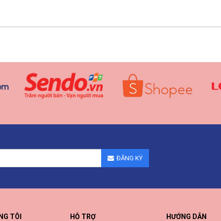
ĐĂNG KÝ
NG TÔI
HỖ TRỢ
HƯỚNG DẪN