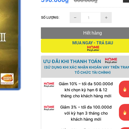
600.000₫
SỐ LƯỢNG:
Hết hàng
MUA NGAY - TRẢ SAU
ƯU ĐÃI KHI THANH TOÁN
(SỬ DỤNG KHI XÁC NHẬN KHOẢN VAY TRÊN TRA
TỔ CHỨC TÀI CHÍNH)
Giảm 10% – tối đa 500.000đ
khi chọn kỳ hạn 6 & 12
tháng cho khách hàng mới
Giảm 3% – tối đa 100.000đ
với kỳ hạn 3 tháng cho
khách hàng mới