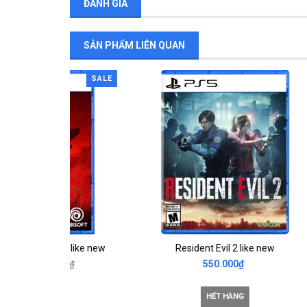
ĐÁNH GIÁ
SẢN PHẨM LIÊN QUAN
SALE
ws like new
Resident Evil 2 like new
550.000₫
000₫
HẾT HÀNG