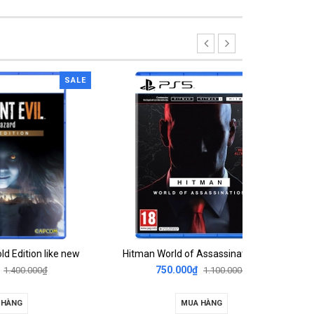
SALE
SALE
e new
Hitman World of Assassination like new
D
750.000₫
49
1.100.000₫
MUA HÀNG