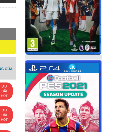
NG CỦA
ƯU
ĐÃI
HOT
ƯU
ĐÃI
HOT