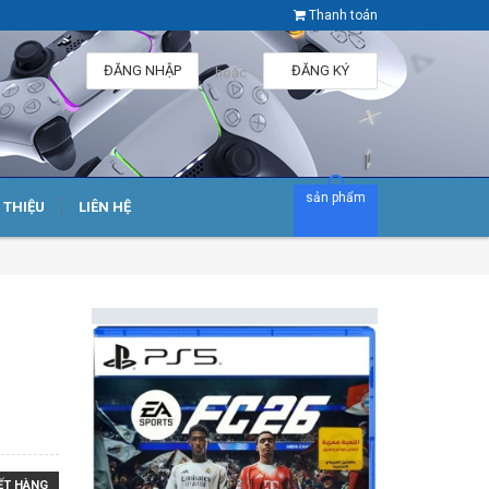
Thanh toán
ĐĂNG NHẬP
ĐĂNG KÝ
hoặc
sản phẩm
I THIỆU
LIÊN HỆ
ẾT HÀNG