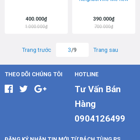
400.000₫
390.000₫
1.000.000₫
700.000₫
Trang trước
3
/9
Trang sau
THEO DÕI CHÚNG TÔI
HOTLINE
Tư Vấn Bán
Hàng
0904126499
ĐĂNG KÝ NHẬN TIN MỚI TỪ BÁCH TÙNG PS