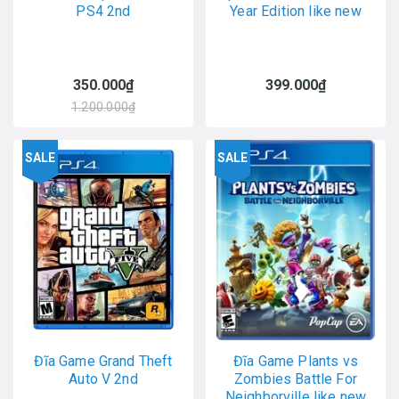
PS4 2nd
Year Edition like new
350.000₫
399.000₫
1.200.000₫
SALE
SALE
Đĩa Game Grand Theft
Đĩa Game Plants vs
Auto V 2nd
Zombies Battle For
Neighborville like new