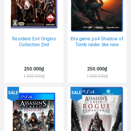
Resident Evil Origins
Đĩa game ps4 Shadow of
Collection 2nd
Tomb raider like new
250.000₫
250.000₫
1.200.000₫
1.000.000₫
SALE
SALE