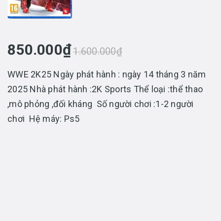
850.000₫
1.600.000₫
WWE 2K25 Ngày phát hành : ngày 14 tháng 3 năm
2025 Nhà phát hành :2K Sports Thể loại :thể thao
,mô phỏng ,đối kháng Số người chơi :1-2 người
chơi Hệ máy: Ps5