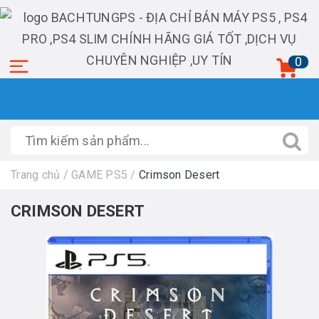
0
Trang chủ
/
GAME PS5
/
Crimson Desert
CRIMSON DESERT