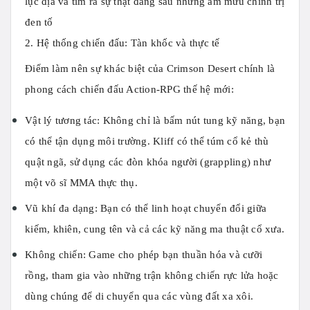
lục địa và tìm ra sự thật đằng sau những âm mưu chính trị
đen tố
2. Hệ thống chiến đấu: Tàn khốc và thực tế
Điểm làm nên sự khác biệt của Crimson Desert chính là
phong cách chiến đấu
Action-RPG
thế hệ mới:
Vật lý tương tác:
Không chỉ là bấm nút tung kỹ năng, bạn
có thể tận dụng môi trường. Kliff có thể túm cổ kẻ thù
quật ngã, sử dụng các đòn khóa người (grappling) như
một võ sĩ MMA thực thụ.
Vũ khí đa dạng:
Bạn có thể linh hoạt chuyển đổi giữa
kiếm, khiên, cung tên và cả các kỹ năng ma thuật cổ xưa.
Không chiến:
Game cho phép bạn thuần hóa và cưỡi
rồng, tham gia vào những trận không chiến rực lửa hoặc
dùng chúng để di chuyển qua các vùng đất xa xôi.