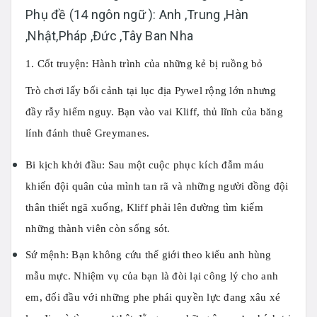
Phụ đề (14 ngôn ngữ ): Anh ,Trung ,Hàn
,Nhật,Pháp ,Đức ,Tây Ban Nha
1. Cốt truyện: Hành trình của những kẻ bị ruồng bỏ
Trò chơi lấy bối cảnh tại lục địa
Pywel
rộng lớn nhưng
đầy rẫy hiểm nguy. Bạn vào vai
Kliff
, thủ lĩnh của băng
lính đánh thuê
Greymanes
.
Bi kịch khởi đầu:
Sau một cuộc phục kích đẫm máu
khiến đội quân của mình tan rã và những người đồng đội
thân thiết ngã xuống, Kliff phải lên đường tìm kiếm
những thành viên còn sống sót.
Sứ mệnh:
Bạn không cứu thế giới theo kiểu anh hùng
mẫu mực. Nhiệm vụ của bạn là đòi lại công lý cho anh
em, đối đầu với những phe phái quyền lực đang xâu xé