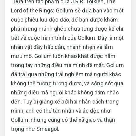
Dựa trên tác phẩm của J.R.R. Tolkien, The
Lord of the Rings: Gollum sẽ đưa bạn vào một
cuộc phiêu lưu độc đáo, để bạn được khám
phá những mảnh ghép chưa từng được kể chi
tiết về cuộc hành trình của Gollum. Đây là một
nhân vật đầy hấp dẫn, nhanh nhẹn và lắm
mưu mô. Gollum luôn khao khát được nắm
trong tay những điều mà mình đã mất. Gollum
đã trải qua những trải nghiệm mà người khác
không thể tưởng tượng được, và sống sót qua
những điều mà người khác không dám nhắc
đến. Tuy bị giằng xé bởi hai nhân cách trong
mình, anh có thể tàn nhẫn và ác độc như
Gollum, nhưng cũng có thể xã giao và thận
trọng như Smeagol.