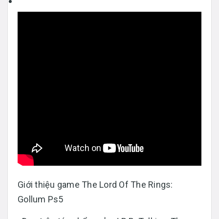
Giới thiệu game The Lord Of The Rings:
Gollum Ps5