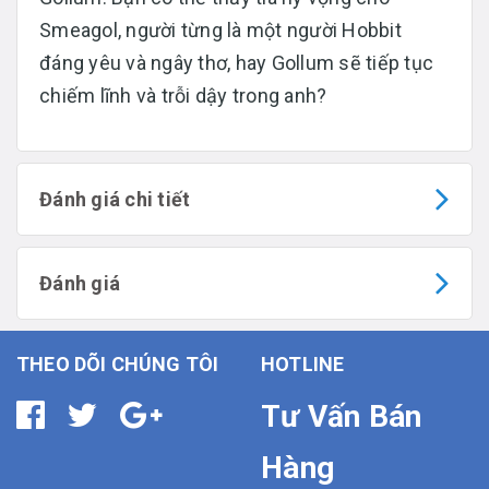
Smeagol, người từng là một người Hobbit
đáng yêu và ngây thơ, hay Gollum sẽ tiếp tục
chiếm lĩnh và trỗi dậy trong anh?
Đánh giá chi tiết
Đánh giá
THEO DÕI CHÚNG TÔI
HOTLINE
Tư Vấn Bán
Hàng