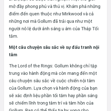
mở đầy phong phú và thú vị. Khám phá những
điểm đến quen thuộc như Mirkwood và cả
những nơi mà Gollum đã trải qua như một
người nô lệ dưới ánh sáng u ám của Tháp Tối
tăm.
Một câu chuyện sâu sắc về sự đấu tranh nội
tâm
The Lord of the Rings: Gollum không chỉ tập
trung vào hành động mà còn mang đến một
câu chuyện sâu sắc về cuộc chiến nội tâm
của Gollum. Lựa chọn và hành động của bạn
sẽ xác định liệu phần tối tăm hay phần sáng
sẽ chiếm lĩnh trong tâm trí và tâm hồn của
Gollum. Bạn có thể thấy tia hy vọng cho