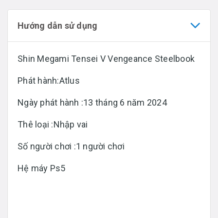
Hướng dẫn sử dụng
Shin Megami Tensei V Vengeance Steelbook
Phát hành:Atlus
Ngày phát hành :13 tháng 6 năm 2024
Thê loại :Nhập vai
Số người chơi :1 người chơi
Hệ máy Ps5