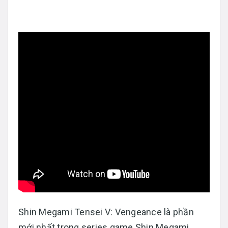
Shin Megami Tensei V: Vengeance là phần
mới nhất trong series game Shin Megami