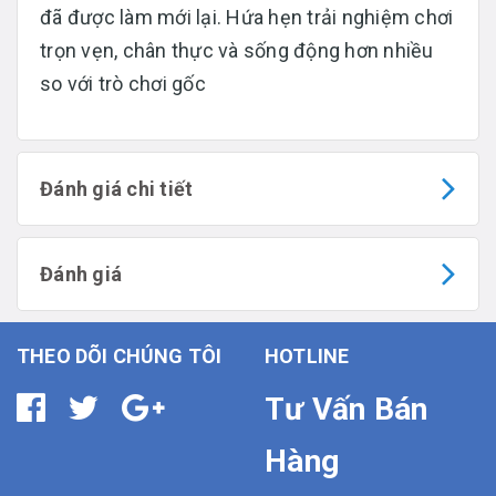
đã được làm mới lại. Hứa hẹn trải nghiệm chơi
trọn vẹn, chân thực và sống động hơn nhiều
so với trò chơi gốc
Đánh giá chi tiết
Đánh giá
THEO DÕI CHÚNG TÔI
HOTLINE
Tư Vấn Bán
Hàng