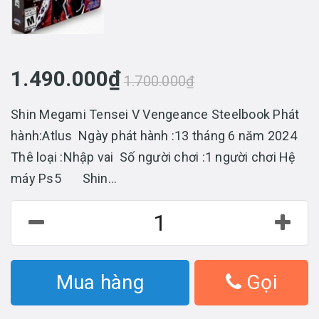
1.490.000₫
1.700.000₫
Shin Megami Tensei V Vengeance Steelbook Phát
hành:Atlus Ngày phát hành :13 tháng 6 năm 2024
Thê loại :Nhập vai Số người chơi :1 người chơi Hệ
máy Ps5 Shin...
Mua hàng
Gọi