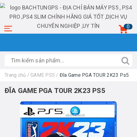
0
Trang chủ
/
GAME PS5
/
Đĩa Game PGA TOUR 2K23 Ps5
ĐĨA GAME PGA TOUR 2K23 PS5