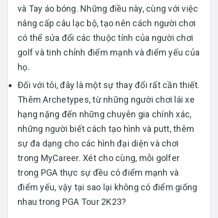
và Tay áo bóng. Những điều này, cùng với việc
nâng cấp câu lạc bộ, tạo nên cách người chơi
có thể sửa đổi các thuộc tính của người chơi
golf và tinh chỉnh điểm mạnh và điểm yếu của
họ.
Đối với tôi, đây là một sự thay đổi rất cần thiết.
Thêm Archetypes, từ những người chơi lái xe
hạng nặng đến những chuyên gia chính xác,
những người biết cách tạo hình và putt, thêm
sự đa dạng cho các hình đại diện và chơi
trong MyCareer. Xét cho cùng, mỗi golfer
trong PGA thực sự đều có điểm mạnh và
điểm yếu, vậy tại sao lại không có điểm giống
nhau trong PGA Tour 2K23?