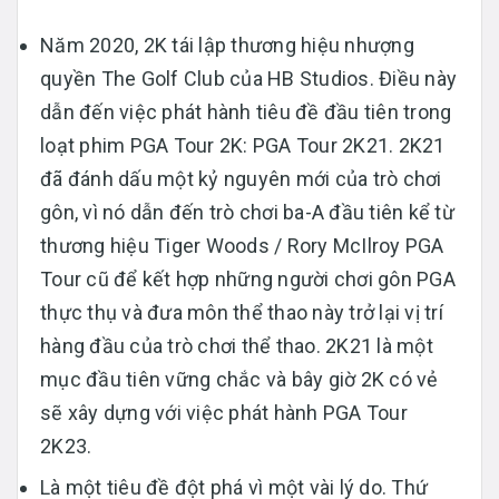
Năm 2020, 2K tái lập thương hiệu nhượng
quyền The Golf Club của HB Studios. Điều này
dẫn đến việc phát hành tiêu đề đầu tiên trong
loạt phim PGA Tour 2K: PGA Tour 2K21. 2K21
đã đánh dấu một kỷ nguyên mới của trò chơi
gôn, vì nó dẫn đến trò chơi ba-A đầu tiên kể từ
thương hiệu Tiger Woods / Rory McIlroy PGA
Tour cũ để kết hợp những người chơi gôn PGA
thực thụ và đưa môn thể thao này trở lại vị trí
hàng đầu của trò chơi thể thao. 2K21 là một
mục đầu tiên vững chắc và bây giờ 2K có vẻ
sẽ xây dựng với việc phát hành PGA Tour
2K23.
Là một tiêu đề đột phá vì một vài lý do. Thứ