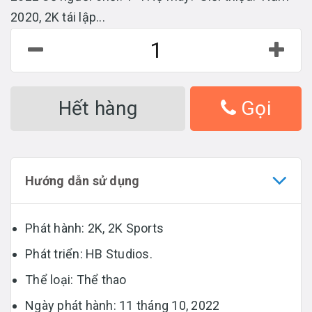
2020, 2K tái lập...
Hết hàng
Gọi
Hướng dẫn sử dụng
Phát hành: 2K, 2K Sports
Phát triển: HB Studios.
Thể loại: Thể thao
Ngày phát hành: 11 tháng 10, 2022