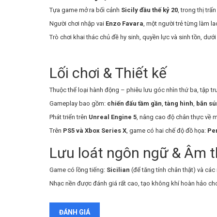
Tựa game mở ra bối cảnh
Sicily đầu thế kỷ 20
, trong thị trấ
Người chơi nhập vai
Enzo Favara
, một người trẻ từng làm l
Trò chơi khai thác chủ đề hy sinh, quyền lực và sinh tồn, dưới
Lối chơi & Thiết kế
Thuộc thể loại hành động – phiêu lưu góc nhìn thứ ba, tập t
Gameplay bao gồm:
chiến đấu tầm gần
,
tàng hình
,
bắn sú
Phát triển trên
Unreal Engine 5
, nâng cao độ chân thực về m
Trên
PS5 và Xbox Series X
, game có hai chế độ đồ họa:
Pe
Lưu loát ngôn ngữ & Âm 
Game có lồng tiếng:
Sicilian
(để tăng tính chân thật) và các
Nhạc nền được đánh giá rất cao, tạo không khí hoàn hảo cho 
ĐÁNH GIÁ