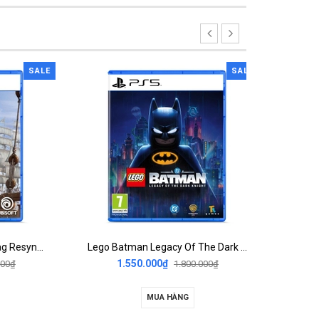
SALE
SALE
Assassin's Creed Black Flag Resynced
Lego Batman Legacy Of The Dark Knight
00
1.550.000₫
1.800.000₫
MUA HÀNG