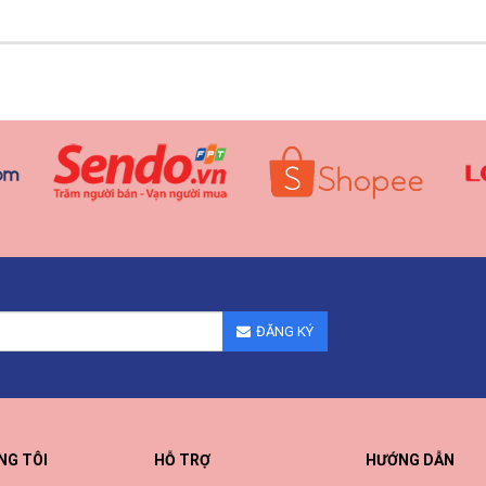
ĐĂNG KÝ
NG TÔI
HỖ TRỢ
HƯỚNG DẪN