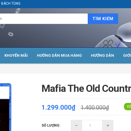
ại BÁCH TÙNG
TÌM KIẾM
KHUYẾN MÃI
HƯỚNG DẪN MUA HÀNG
HƯỚNG DẪN
GIỚ
Mafia The Old Count
1.299.000₫
1.400.000₫
CÒ
SỐ LƯỢNG: