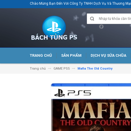
Chào Mừng Bạn Đến Với Công Ty TNHH Dịch Vụ Và Thương M
TRANG CHỦ
SẢN PHẨM
DỊCH VỤ SỬA CHŨA
Trang chủ
GAME PS5
Mafia The Old Country