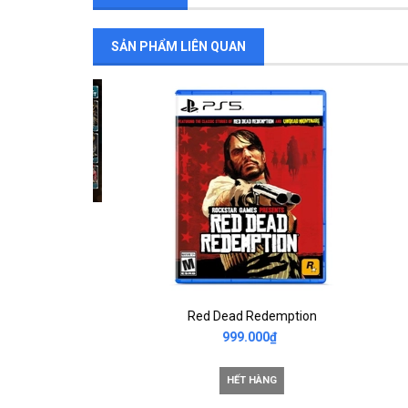
SẢN PHẨM LIÊN QUAN
Assassin's Creed Black Flag Resynced Collector Edition
Red Dead Redemption
999.000₫
HẾT HÀNG