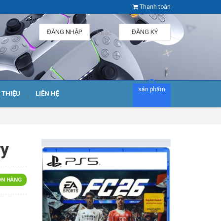
Thanh toán
ĐĂNG NHẬP
ĐĂNG KÝ
hoặc
sản phẩm
I THIỆU
LIÊN HỆ
ry
N HÀNG