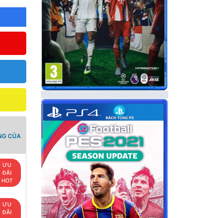
NG CỦA
ƯU
ĐÃI
HOT
ƯU
ĐÃI