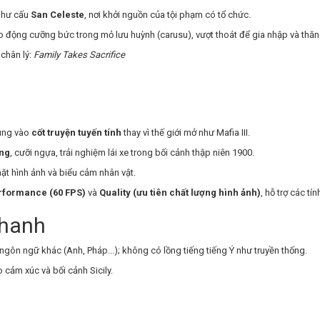
n hư cấu
San Celeste
, nơi khởi nguồn của tội phạm có tổ chức.
ao động cưỡng bức trong mỏ lưu huỳnh (carusu), vượt thoát để gia nhập và thăng 
 chân lý:
Family Takes Sacrifice
rung vào
cốt truyện tuyến tính
thay vì thế giới mở như Mafia III.
ng
, cưỡi ngựa, trải nghiệm lái xe trong bối cảnh thập niên 1900.
ặt hình ảnh và biểu cảm nhân vật.
rformance (60 FPS)
và
Quality (ưu tiên chất lượng hình ảnh)
, hỗ trợ các t
thanh
 ngôn ngữ khác (Anh, Pháp...); không có lồng tiếng tiếng Ý như truyền thống.
cảm xúc và bối cảnh Sicily.