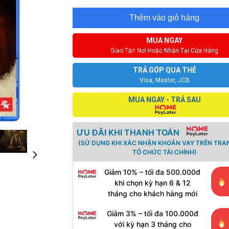
Thêm vào giỏ hàng
MUA NGAY
Giao Tận Nơi Hoặc Nhận Tại Cửa Hàng
TRẢ GÓP QUA THẺ
Visa, Master, JCB
MUA NGAY - TRẢ SAU
ƯU ĐÃI KHI THANH TOÁN
(SỬ DỤNG KHI XÁC NHẬN KHOẢN VAY TRÊN TRA
TỔ CHỨC TÀI CHÍNH)
Giảm 10% – tối đa 500.000đ
khi chọn kỳ hạn 6 & 12
tháng cho khách hàng mới
Giảm 3% – tối đa 100.000đ
với kỳ hạn 3 tháng cho