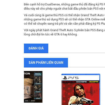
Bên cạnh hỗ trợ DualSense, những game thủ đã đăng ký PS Pl
điều này sẽ cho phép người chơi bắt đầu phiên bản PS5 với m
Và cuối cùng là game thủ PS5 có thể nhận Grand Theft Auto O
những game thủ sử dụng PS5 sẽ có thể nhận GTA Online miễn 
có thể sẽ chuyển sang trả phí và vẫn cần phải đăng ký PS Pl
Với ngày phát hành Grand Theft Auto 5 phiên bản PS5 đang cậ
lòng chờ đợi tin tức về GTA 6 hay không.
ĐÁNH GIÁ
SẢN PHẨM LIÊN QUAN