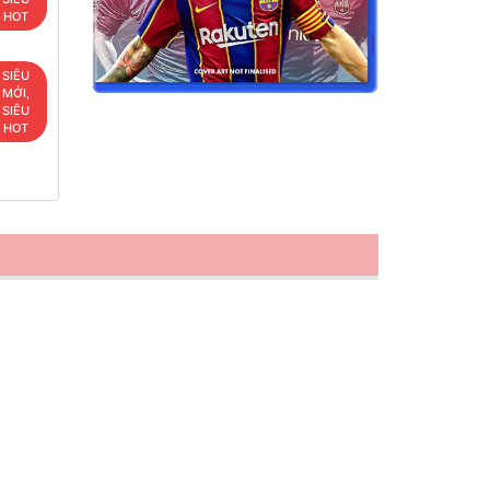
HOT
SIÊU
MỚI,
SIÊU
HOT