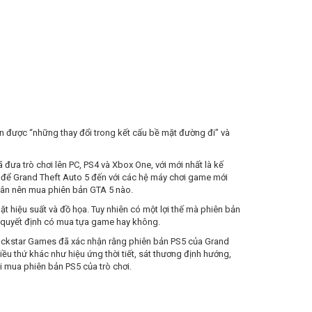
 được “những thay đổi trong kết cấu bề mặt đường đi” và
đưa trò chơi lên PC, PS4 và Xbox One, với mới nhất là kế
a để Grand Theft Auto 5 đến với các hệ máy chơi game mới
hân nên mua phiên bản GTA 5 nào.
t hiệu suất và đồ họa. Tuy nhiên có một lợi thế mà phiên bản
a quyết định có mua tựa game hay không.
 Rockstar Games đã xác nhận rằng phiên bản PS5 của Grand
u thứ khác như hiệu ứng thời tiết, sát thương định hướng,
hi mua phiên bản PS5 của trò chơi.