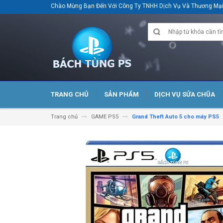
Chào Mừng Bạn Đến Với Công Ty TNHH Dịch Vụ Và Thương M
TRANG CHỦ
SẢN PHẨM
DỊCH VỤ SỬA CHŨA
Trang chủ
GAME PS5
Grand Theft Auto 5 cho máy PS5