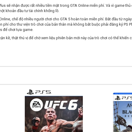
us sẽ nhận được rất nhiều tiền mặt trong GTA Online miễn phí. Và vì game thủ
ột khoản đầu tư tài chính khổng lồ.
nline, chế độ nhiều người chơi cho GTA 5 hoàn toàn miễn phí. Bắt đầu từ ngày 1
phí cho thư viện trò chơi của bản thân mà không bắt buộc phải đăng ký PS Plu
us để chơi tựa game.
n kề, thật thú vị để chờ xem liệu phiên bản mới này của trò chơi có thể khiế