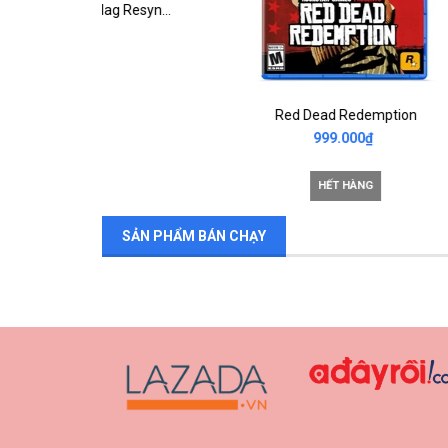
Assassin's Creed Black Flag Resynced Collector Edition
Red Dead Redemption
999.000₫
HẾT HÀNG
SẢN PHẨM BÁN CHẠY