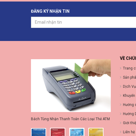
ĐĂNG KÝ NHẬN TIN
VỀ CHÚ
Trang 
Sản ph
Dịch Vụ
Khuyến
Hướng 
Hướng 
Bách Tùng Nhận Thanh Toán Các Loại Thẻ ATM
Giới thi
Liên hệ