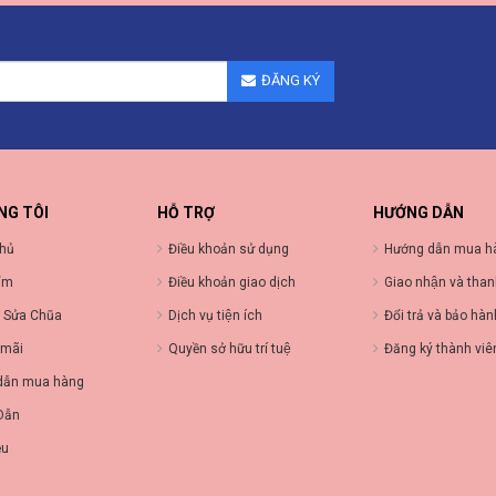
ĐĂNG KÝ
NG TÔI
HỖ TRỢ
HƯỚNG DẪN
chủ
Điều khoản sử dụng
Hướng dẫn mua h
ẩm
Điều khoản giao dịch
Giao nhận và than
 Sửa Chũa
Dịch vụ tiện ích
Đổi trả và bảo hà
 mãi
Quyền sở hữu trí tuệ
Đăng ký thành viê
dẫn mua hàng
Dẫn
ệu