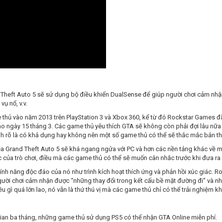
heft Auto 5 sẽ sử dụng bộ điều khiển DualSense để giúp người chơi cảm nhận
vụ nổ, v.v.
 thủ vào năm 2013 trên PlayStation 3 và Xbox 360, kể từ đó Rockstar Games đã 
ào ngày 15 tháng 3. Các game thủ yêu thích GTA sẽ không còn phải đợi lâu nữ
ịnh rõ là có khả dụng hay không nên một số game thủ có thể sẽ thắc mắc bản t
ủa Grand Theft Auto 5 sẽ khá ngang ngửa với PC và hơn các nền tảng khác về mặ
c của trò chơi, điều mà các game thủ có thể sẽ muốn cân nhắc trước khi đưa r
ính năng độc đáo của nó như trình kích hoạt thích ứng và phản hồi xúc giác.
ười chơi cảm nhận được “những thay đổi trong kết cấu bề mặt đường đi” và nhiề
iều gì quá lớn lao, nó vẫn là thứ thú vị mà các game thủ chỉ có thể trải nghiệm k
 gian ba tháng, những game thủ sử dụng PS5 có thể nhận GTA Online miễn phí.