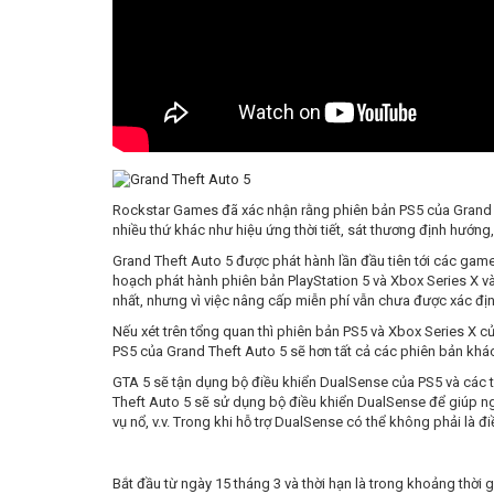
Rockstar Games đã xác nhận rằng phiên bản PS5 của Grand T
nhiều thứ khác như hiệu ứng thời tiết, sát thương định hướng, 
Grand Theft Auto 5 được phát hành lần đầu tiên tới các game
hoạch phát hành phiên bản PlayStation 5 và Xbox Series X v
nhất, nhưng vì việc nâng cấp miễn phí vẫn chưa được xác đ
Nếu xét trên tổng quan thì phiên bản PS5 và Xbox Series X c
PS5 của Grand Theft Auto 5 sẽ hơn tất cả các phiên bản khá
GTA 5 sẽ tận dụng bộ điều khiển DualSense của PS5 và các t
Theft Auto 5 sẽ sử dụng bộ điều khiển DualSense để giúp ng
vụ nổ, v.v. Trong khi hỗ trợ DualSense có thể không phải là đ
Bắt đầu từ ngày 15 tháng 3 và thời hạn là trong khoảng thời