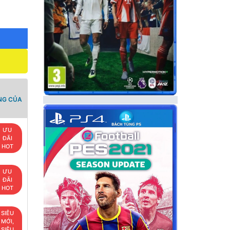
NG CỦA
ƯU
ĐÃI
HOT
ƯU
ĐÃI
HOT
SIÊU
MỚI,
SIÊU