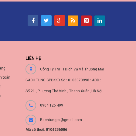
LIÊN HỆ
àng
Công Ty TNHH Dịch Vụ Và Thương Mại
h toán
BÁCH TÙNG GPĐKKD Số : 0108073998 : ADD :
nh
Số 21 , P Lương Thế Vinh , Thanh Xuân ,Hà Nội
n
0904 126 499
Bachtungps@gmail.com
Mã số thuế: 0104256006