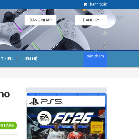
Thanh toán
ĐĂNG NHẬP
ĐĂNG KÝ
hoặc
sản phẩm
I THIỆU
LIÊN HỆ
ho
N HÀNG