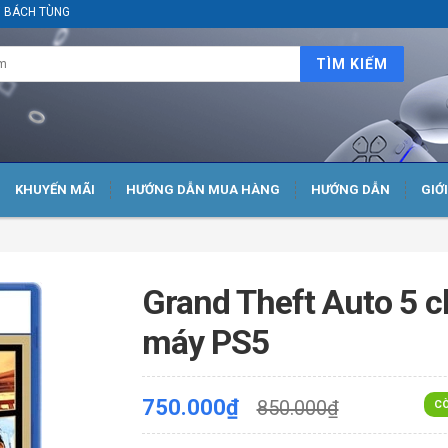
ại BÁCH TÙNG
TÌM KIẾM
KHUYẾN MÃI
HƯỚNG DẪN MUA HÀNG
HƯỚNG DẪN
GIỚ
Grand Theft Auto 5 c
máy PS5
750.000₫
850.000₫
CÒ