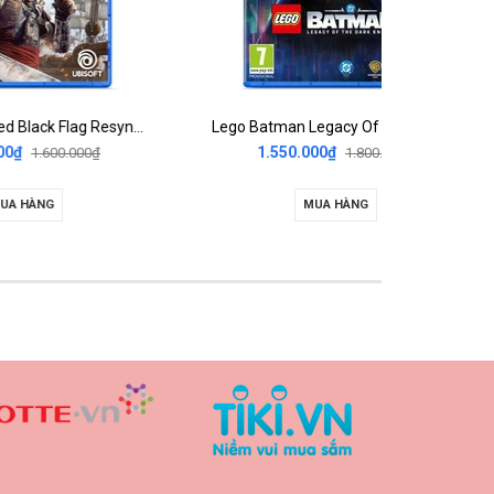
Assassin's Creed Black Flag Resynced
Lego Batman Legacy Of The Dark Knight
00
1.550.000₫
1.800.000₫
MUA HÀNG