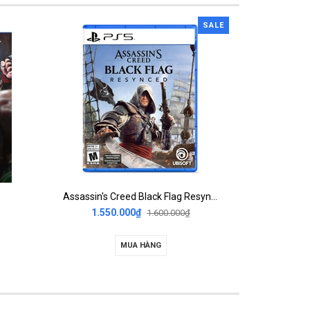
SALE
Assassin's Creed Black Flag Resynced
1.550.000₫
1.55
1.600.000₫
MUA HÀNG