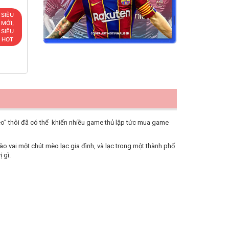
SIÊU
MỚI,
SIÊU
HOT
èo” thôi đã có thể khiến nhiều game thủ lập tức mua game
ào vai một chút mèo lạc gia đình, và lạc trong một thành phố
 gì.