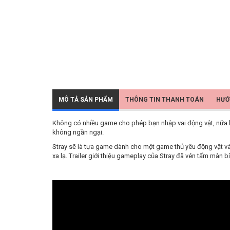
MÔ TẢ SẢN PHẨM
THÔNG TIN THANH TOÁN
HƯỚ
Không có nhiều game cho phép bạn nhập vai động vật, nữa là
không ngần ngại.
Stray sẽ là tựa game dành cho một game thủ yêu động vật và 
xa lạ. Trailer giới thiệu gameplay của Stray đã vén tấm màn b