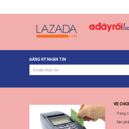
ĐĂNG KÝ NHẬN TIN
VỀ CHÚ
Trang 
Sản ph