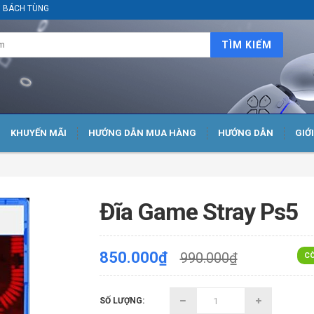
ại BÁCH TÙNG
TÌM KIẾM
KHUYẾN MÃI
HƯỚNG DẪN MUA HÀNG
HƯỚNG DẪN
GIỚ
Đĩa Game Stray Ps5
850.000₫
990.000₫
CÒ
SỐ LƯỢNG: