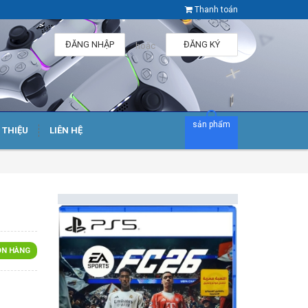
Thanh toán
ĐĂNG NHẬP
ĐĂNG KÝ
hoặc
sản phẩm
I THIỆU
LIÊN HỆ
N HÀNG