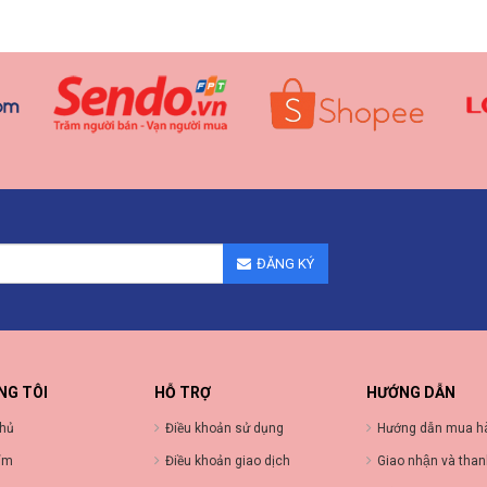
ĐĂNG KÝ
NG TÔI
HỖ TRỢ
HƯỚNG DẪN
chủ
Điều khoản sử dụng
Hướng dẫn mua h
ẩm
Điều khoản giao dịch
Giao nhận và than