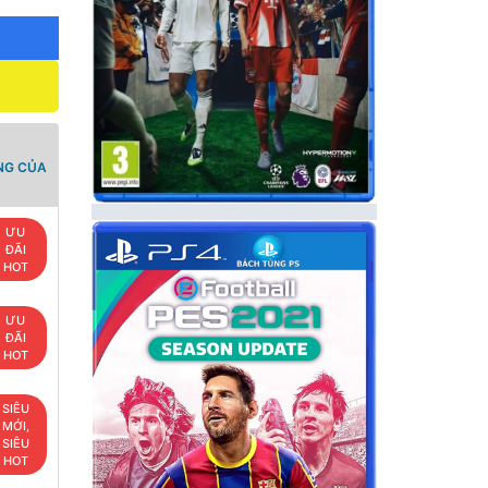
NG CỦA
ƯU
ĐÃI
HOT
ƯU
ĐÃI
HOT
SIÊU
MỚI,
SIÊU
HOT