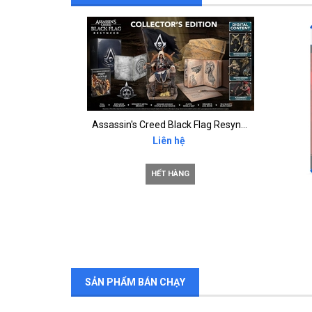
Assassin's Creed Black Flag Resynced Collector Edition
Liên hệ
HẾT HÀNG
 like new
SẢN PHẨM BÁN CHẠY