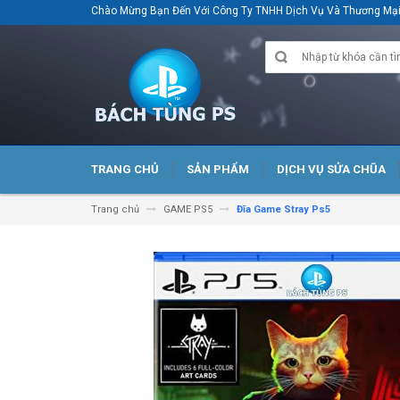
Chào Mừng Bạn Đến Với Công Ty TNHH Dịch Vụ Và Thương M
TRANG CHỦ
SẢN PHẨM
DỊCH VỤ SỬA CHŨA
Trang chủ
GAME PS5
Đĩa Game Stray Ps5