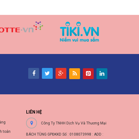
LIÊN HỆ
àng
Công Ty TNHH Dịch Vụ Và Thương Mại
h toán
BÁCH TÙNG GPĐKKD Số : 0108073998 : ADD :