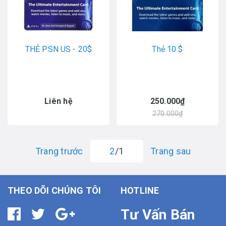
THẺ PSN US - 20$
Thẻ 10 $
Liên hệ
250.000₫
270.000₫
Trang trước
2
/1
Trang sau
THEO DÕI CHÚNG TÔI
HOTLINE
Tư Vấn Bán