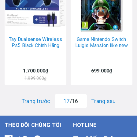
Tay Dualsense Wireless
Game Nintendo Switch
Ps5 Black Chính Hãng
Luigis Mansion like new
1.700.000₫
699.000₫
1.999.000₫
Trang trước
17
/16
Trang sau
THEO DÕI CHÚNG TÔI
HOTLINE