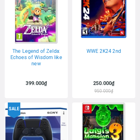
The Legend of Zelda:
WWE 2K24 2nd
Echoes of Wisdom like
new
399.000₫
250.000₫
950.000₫
SALE