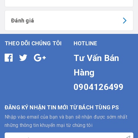
Đánh giá
THEO DÕI CHÚNG TÔI
HOTLINE
Tư Vấn Bán
Hàng
0904126499
ĐĂNG KÝ NHẬN TIN MỚI TỪ BÁCH TÙNG PS
Nhập vào email của bạn và bạn sẽ nhận được sớm nhất
những thông tin khuyến mại từ chúng tôi