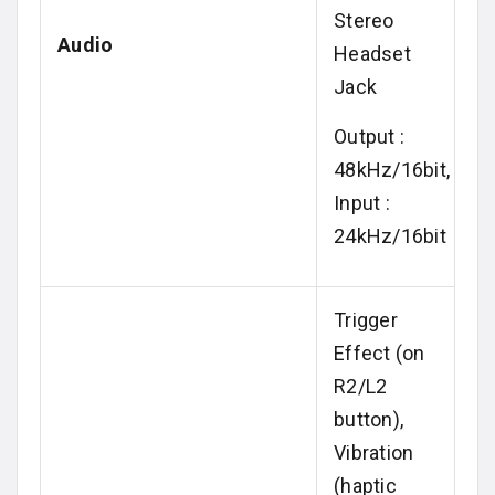
Stereo
Audio
Headset
Jack
Output :
48kHz/16bit,
Input :
24kHz/16bit
Trigger
Effect (on
R2/L2
button),
Vibration
(haptic