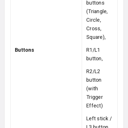
buttons
(Triangle,
Circle,
Cross,
Square),
Buttons
R1/L1
button,
R2/L2
button
(with
Trigger
Effect)
Left stick /
L3 button,