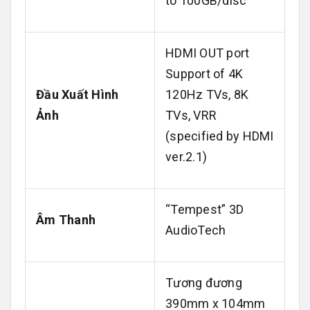
to 100GB/disc
HDMI OUT port
Support of 4K
Đầu Xuất Hình
120Hz TVs, 8K
Ảnh
TVs, VRR
(specified by HDMI
ver.2.1)
“Tempest” 3D
Âm Thanh
AudioTech
Tương đương
390mm x 104mm