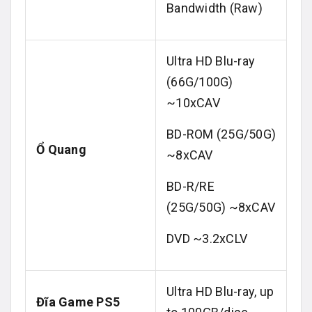
Bandwidth (Raw)
Ultra HD Blu-ray
(66G/100G)
~10xCAV
BD-ROM (25G/50G)
Ổ Quang
~8xCAV
BD-R/RE
(25G/50G) ~8xCAV
DVD ~3.2xCLV
Ultra HD Blu-ray, up
Đĩa Game PS5