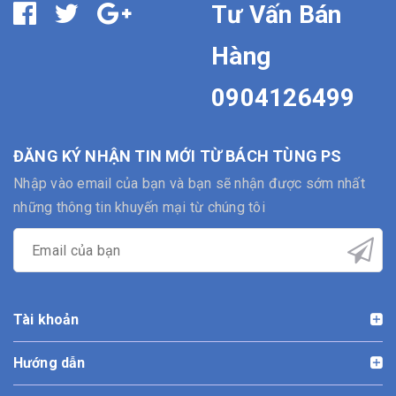
Tư Vấn Bán
Hàng
0904126499
ĐĂNG KÝ NHẬN TIN MỚI TỪ BÁCH TÙNG PS
Nhập vào email của bạn và bạn sẽ nhận được sớm nhất
những thông tin khuyến mại từ chúng tôi
Tài khoản
Hướng dẫn