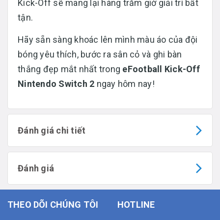
Kick-Off sẽ mang lại hàng trăm giờ giải trí bất
tận.
Hãy sẵn sàng khoác lên mình màu áo của đội
bóng yêu thích, bước ra sân cỏ và ghi bàn
thắng đẹp mắt nhất trong
eFootball Kick-Off
Nintendo Switch 2
ngay hôm nay!
Đánh giá chi tiết
Đánh giá
THEO DÕI CHÚNG TÔI
HOTLINE