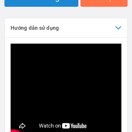
Hướng dẫn sử dụng