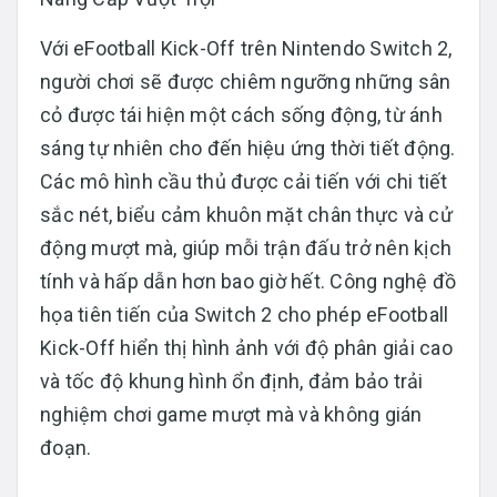
Với eFootball Kick-Off trên Nintendo Switch 2,
người chơi sẽ được chiêm ngưỡng những sân
cỏ được tái hiện một cách sống động, từ ánh
sáng tự nhiên cho đến hiệu ứng thời tiết động.
Các mô hình cầu thủ được cải tiến với chi tiết
sắc nét, biểu cảm khuôn mặt chân thực và cử
động mượt mà, giúp mỗi trận đấu trở nên kịch
tính và hấp dẫn hơn bao giờ hết. Công nghệ đồ
họa tiên tiến của Switch 2 cho phép eFootball
Kick-Off hiển thị hình ảnh với độ phân giải cao
và tốc độ khung hình ổn định, đảm bảo trải
nghiệm chơi game mượt mà và không gián
đoạn.