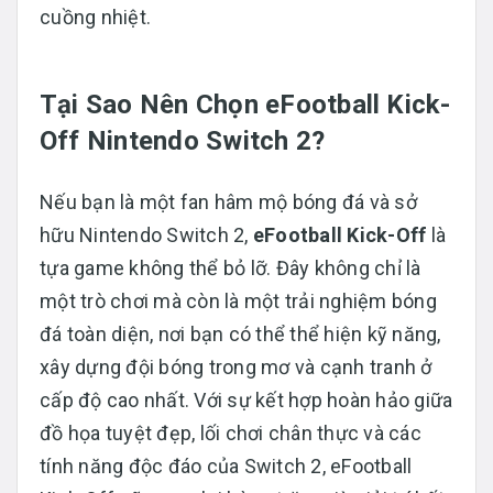
cuồng nhiệt.
Tại Sao Nên Chọn eFootball Kick-
Off Nintendo Switch 2?
Nếu bạn là một fan hâm mộ bóng đá và sở
hữu Nintendo Switch 2,
eFootball Kick-Off
là
tựa game không thể bỏ lỡ. Đây không chỉ là
một trò chơi mà còn là một trải nghiệm bóng
đá toàn diện, nơi bạn có thể thể hiện kỹ năng,
xây dựng đội bóng trong mơ và cạnh tranh ở
cấp độ cao nhất. Với sự kết hợp hoàn hảo giữa
đồ họa tuyệt đẹp, lối chơi chân thực và các
tính năng độc đáo của Switch 2, eFootball