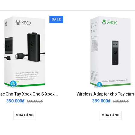
SALE
Pin Sạc Cho Tay Xbox One S Xbox Series X/S Kèm Dây Type C
350.000₫
399.000₫
500.000₫
600.000₫
MUA HÀNG
MUA HÀNG