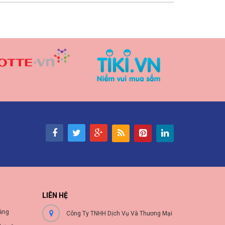
LIÊN HỆ
àng
Công Ty TNHH Dịch Vụ Và Thương Mại