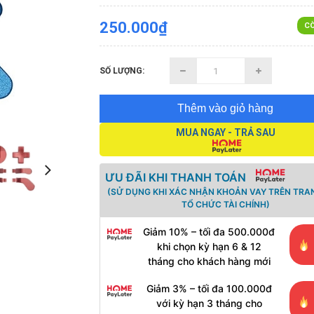
250.000₫
CÒ
SỐ LƯỢNG:
Thêm vào giỏ hàng
MUA NGAY - TRẢ SAU
ƯU ĐÃI KHI THANH TOÁN
(SỬ DỤNG KHI XÁC NHẬN KHOẢN VAY TRÊN TRA
TỔ CHỨC TÀI CHÍNH)
Giảm 10% – tối đa 500.000đ
khi chọn kỳ hạn 6 & 12
tháng cho khách hàng mới
Giảm 3% – tối đa 100.000đ
với kỳ hạn 3 tháng cho