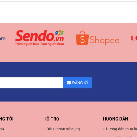
ĐĂNG KÝ
NG TÔI
HỖ TRỢ
HƯỚNG DẪN
chủ
Điều khoản sử dụng
Hướng dẫn mua h