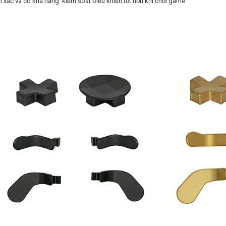
nh xác và có khả năng kiểm soát điều khiển tốt hơn khi chơi game