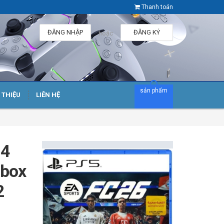
Thanh toán
ĐĂNG NHẬP
ĐĂNG KÝ
hoặc
sản phẩm
I THIỆU
LIÊN HỆ
 4
Xbox
2