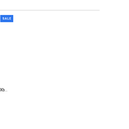
SALE
Wireless Adapter cho Tay cầm Xbox One cho Windows 10