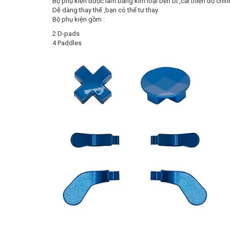
Bộ phụ kiện được làm bằng kim loại bền bỉ ,cải thiện độ chí
Dễ dàng thay thế ,bạn có thể tư thay
Bộ phụ kiện gồm :
2 D-pads
4 Paddles