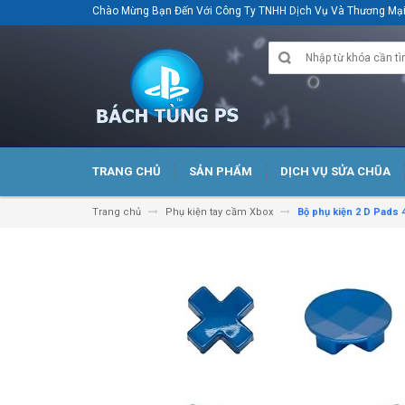
Chào Mừng Bạn Đến Với Công Ty TNHH Dịch Vụ Và Thương M
TRANG CHỦ
SẢN PHẨM
DỊCH VỤ SỬA CHŨA
Trang chủ
Phụ kiện tay cầm Xbox
Bộ phụ kiện 2 D Pads 