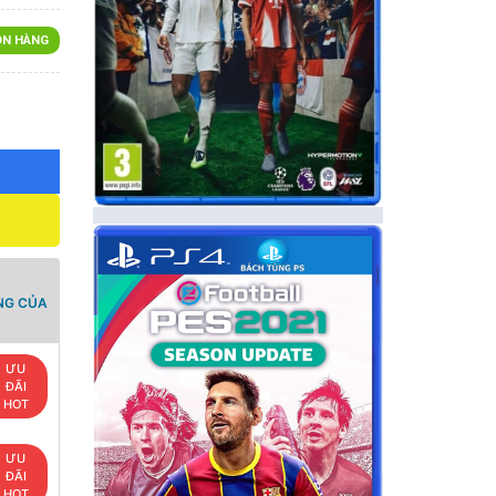
N HÀNG
NG CỦA
ƯU
ĐÃI
HOT
ƯU
ĐÃI
HOT