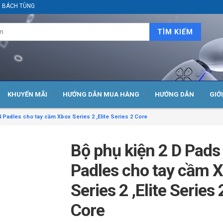
ại BÁCH TÙNG
TÌM KIẾM
KHUYẾN MÃI
HƯỚNG DẪN MUA HÀNG
HƯỚNG DẪN
GIỚ
4 Padles cho tay cầm Xbox Series 2 ,Elite Series 2 Core
Bộ phụ kiện 2 D Pads
Padles cho tay cầm 
Series 2 ,Elite Series 
Core