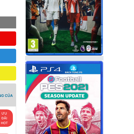
NG CỦA
ƯU
ĐÃI
HOT