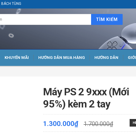
ại BÁCH TÙNG
TÌM KIẾM
KHUYẾN MÃI
HƯỚNG DẪN MUA HÀNG
HƯỚNG DẪN
GIỚ
Máy PS 2 9xxx (Mới
95%) kèm 2 tay
1.300.000₫
1.700.000₫
H