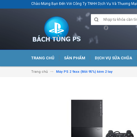
Chào Mừng Bạn Đến Với Công Ty TNHH Dịch Vụ Và Thương M
TRANG CHỦ
SẢN PHẨM
DỊCH VỤ SỬA CHŨA
Trang chủ
Máy PS 2 9xxx (Mới 95%) kèm 2 tay