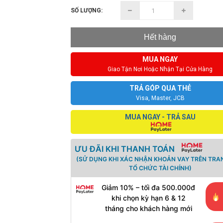
SỐ LƯỢNG:
Hết hàng
MUA NGAY
Giao Tận Nơi Hoặc Nhận Tại Cửa Hàng
TRẢ GÓP QUA THẺ
Visa, Master, JCB
MUA NGAY - TRẢ SAU
ƯU ĐÃI KHI THANH TOÁN
(SỬ DỤNG KHI XÁC NHẬN KHOẢN VAY TRÊN TRA
TỔ CHỨC TÀI CHÍNH)
Giảm 10% – tối đa 500.000đ
khi chọn kỳ hạn 6 & 12
tháng cho khách hàng mới