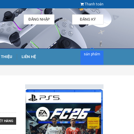
Thanh toán
ĐĂNG NHẬP
ĐĂNG KÝ
hoặc
sản phẩm
I THIỆU
LIÊN HỆ
ẾT HÀNG