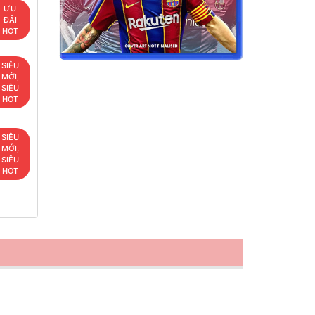
ƯU
ĐÃI
HOT
SIÊU
MỚI,
SIÊU
HOT
SIÊU
MỚI,
SIÊU
HOT