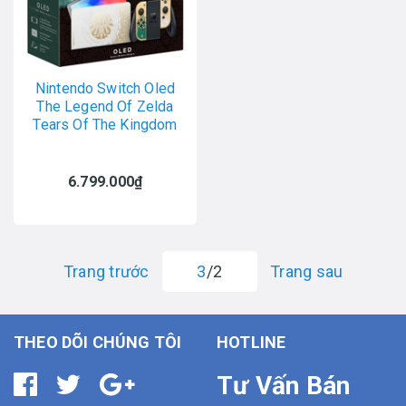
Nintendo Switch Oled
The Legend Of Zelda
Tears Of The Kingdom
6.799.000₫
Trang trước
3
/2
Trang sau
THEO DÕI CHÚNG TÔI
HOTLINE
Tư Vấn Bán